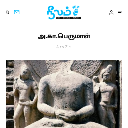
அ.கா.பெருமாள்
A to Z