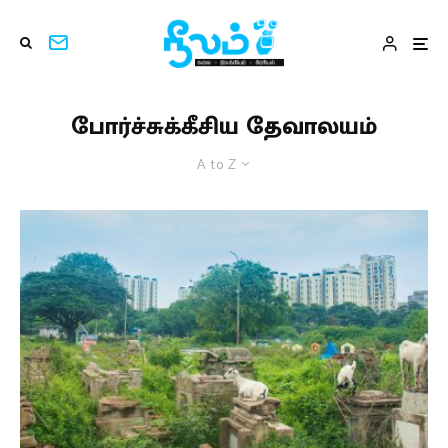
போர்ச்சுக்கீசிய தேவாலயம்
A to Z