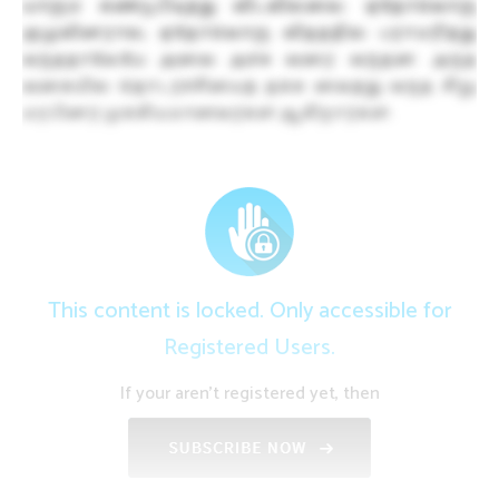
யாரும் கண்டுபிடித்து விடவில்லை. ஏதோவொரு
குழுவினரால், ஏதோவொரு விதத்தில் பராமரித்து
வந்ததாலேயே அவை அச்சு வரை வந்தன. அந்த
வகையில் தொடர்ச்சியைத் தக்க வைத்து வந்த சிறு
மரபினர் முக்கியமானவர்கள் ஆகிறார்கள்.
This content is locked. Only accessible for
Registered Users.
If your aren't registered yet, then