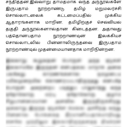
சந்தித்தன.இவ்வாறு தாமதமாக வந்த அந்நூல்களே
இருபதாம் நூற்றாண்டு தமிழ் மறுமலர்ச்சி
சொல்லாடலைக் கட்டமைப்பதில் முக்கிய
ஆதாரங்களாக மாறின. தமிழிற்குச் செவ்வியல்
தகுதி அந்நூல்களால்தான் கிடைத்தன. அதாவது
பத்தொன்பதாம் நூற்றாண்டின் இலக்கியச்
சொல்லாடலில் பின்னாலிருந்தவை இருபதாம்
நூற்றாண்டில் முதன்மையானதாக மாறிநின்றன.
இவ்வாறு கூறுவதன் பொருள் அந்த ஏடுகள்
இல்லாமலே இருந்தன என்பதல்ல. மாறாக அவை
பல்வேறு காரணங்களால் நம்முடைய
பயில்முறையில் கொணரப்படாதிருந்தது என்பதே
பொருள். அவற்றைப் படித்துப் பாதுகாத்து வந்த
ஏதோவொரு மரபு, ஏதோவொரு குழாம்
சிறுபான்மையான அளவில் இருந்திருக்கிறது.
அவ்வாறு இருந்த ஏடுகளே மெல்ல அச்சிற்கு வந்து,
பின்னால் போக்கைத் தீர்மானிப்பதாகமாறியது.
எனவே முற்றிலும் இல்லாதிருந்ததைத் திடீரென