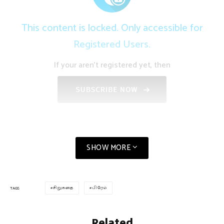
This content is locked. Only accessible for
Registered Users.
If your aren't registered yet, then
SHOW MORE
சிறுகதை
பிரேம்
TAGS
Related