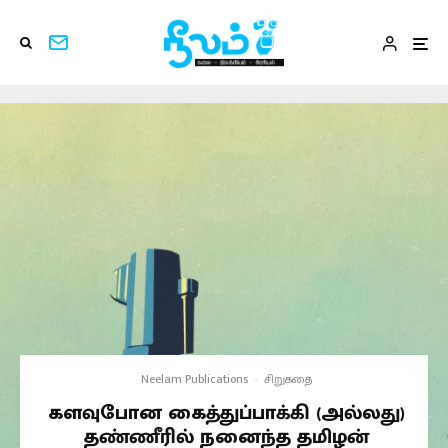
Neelam Publications
·
சிறுகதை
களவுபோன கைத்துப்பாக்கி (அல்லது)
தண்ணீரில் நனைந்த தமிழன்