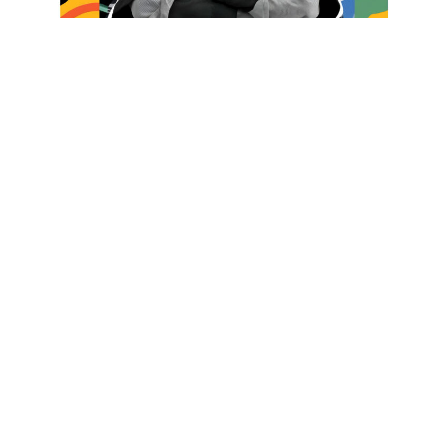
ரகு ராய்: இந்திய ஆன்மாவின் ஒளிப்படச் சாட்சி
ஜாஸின் பிறப்பு: ஆப்பிரிக்கா, அடிமைத்தனம்
மற்றும் நினைவுகளின் மீட்சி
பேரொளிப் பயணம்