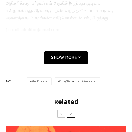
அதிகரித்தது. மற்றவர்கள் அருகில் இருப்பது சூழலை
எளிதாக்கியது. ஆனால், முதலில் வந்த தனிமையானவர்கள்,
அனைத்தையும் தாங்களே எதிர்கொள்ள வேண்டியிருந்தது.
goodbadeditor@gmail.com
]
SHOW MORE
ஜி.ஏ.கெளதம்
மொழிபெயர்ப்பு இலக்கியம்
TAGS
Related