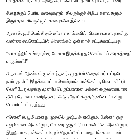
புதைக்கவும், சிலர் அதை அப்படியே விட்டுவிடவும் விரும்பினர்.
சிலருக்குப் பெரிய கனவுகளும், சிலருக்குச் சிறிய கனவுகளும்
இருந்தன, சிலருக்குக் கனவுகளே இல்லை.
ஆனால், பூமியெங்கிலும் உள்ள நகரங்களில், பிரகாசமான, நான்கு
வண்ண சுவரொட்டியில் அரசாங்கம் ஒன்றைச் சுட்டிக்காட்டியது:
“வானத்தில் உங்களுக்கு வேலை இருக்கிறது: செவ்வாய் கிரகத்தைப்
பாருங்கள்!”
அதனால் ஆண்கள் முன்வந்தனர். முதலில் வெகுசிலர் மட்டுமே,
நாற்பது பேர் இருக்கலாம். ஏனென்றால், ராக்கெட் பூமியை விட்டு
வெளியேறுவதற்கு முன்பே பெரும்பாலான மக்கள் ஒருவகையான
தீவிர நோயை உணர்ந்தனர். அந்த நோய்க்குத் ‘தனிமை’ என்று
பெயரிடப்பட்டிருந்தது.
ஏனெனில், பூமியானது முதலில் முஷ்டி அளவிலும், பின்னர் ஒரு
எலுமிச்சை அளவிலும், பின்னர் ஒரு சிறிய புள்ளியின் அளவிலும்,
இறுதியாக ராக்கெட் உமிழும் நெருப்பின் பாதையில் காணாமல்