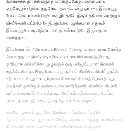
போவதைத் தூரத்திலிருந்து பார்க்கும்போது, உண்மையில்
ஒருபோதும் பிறக்காததுபோல, தனக்கென்று ஓர் ஊர் இல்லாதது
போல, அடையாளம் தெரியாத இடத்தில் இருப்பதுபோல, சுற்றிலும்
விண்வெளி மட்டுமே இருப்பதுபோல, பழக்கமான எதுவும்
இல்லாததுபோல, அந்நிய மனிதர்கள் மட்டுமே இருப்பதாக
உணர்ந்தனர்.
இல்லினாய்ஸ், அயோவா, மிசௌரி அல்லது மொன்டானா போன்ற
அனைத்து மாநிலங்களும் மேகக் கடல்களில் மறைந்தபோது,
குறிப்பாக அமெரிக்கா முழுவதும் ஒரு பனிமூட்டமான தீவாகச்
சுருங்கியபோது, இறுதியாக முழு பூமியும் விண்வெளியில் தூக்கி
எறியப்பட்ட சேறும் சகதியுமான பேஸ்பால் போலத் தோன்றியது.
அவர்கள் முற்றிலும் தனிமையாக உணர்ந்தனர், விண்வெளியின்
பறந்த வெளியில் அலைந்தபடி, அவர்கள் கற்பனைகூட செய்ய
முடியாத ஒரு புதிய உலகத்தை நோக்கிச் சென்றனர்.
எனவே, முதலில் ஒரு சில ஆண்கள் மட்டுமே வந்ததில்
ஆச்சரியமில்லை. பூமியைச் சேர்ந்த ஆண்கள் வந்ததால் செவ்வாய்
கிரகத்தில் உள்ள ஆண்களின் எண்ணிக்கை மெதுவாக