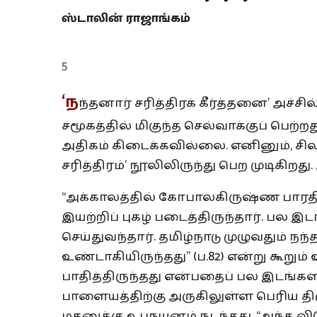
ஸ்டாலின் ராஜாங்கம்
5
‘ந
ந்தனார் சரித்திரக் கீர்த்தனை’ அச்
சமூகத்தில் மிகுந்த செல்வாக்குப் பெற்
அதிகம் கிடைக்கவில்லை. எனினும், சி
சரித்திரம்’ நூலிலிருந்து பெற முடிகிற
“அக்காலத்தில் கோபாலகிருஷ்ண பாரதியார
இயற்றிப் புகழ் படைத்திருந்தார். பல இட
செய்துவந்தார். தமிழ்நாடு முழுவதும் நந்தன
உண்டாகியிருந்தது” (ப.82) என்று கூறு
பாதித்திருந்தது என்பதைப் பல இடங்களி
பாளையத்திற்கு அருகிலுள்ள பெரிய தி
மகனுக்கு உபநயனம் நடந்தது. “அந்த வி