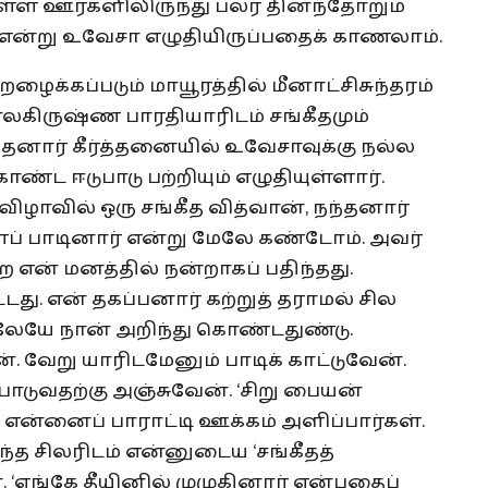
ியுள்ள ஊர்களிலிருந்து பலர் தினந்தோறும்
 150) என்று உவேசா எழுதியிருப்பதைக் காணலாம்.
க்கப்படும் மாயூரத்தில் மீனாட்சிசுந்தரம்
லகிருஷ்ண பாரதியாரிடம் சங்கீதமும்
்தனார் கீர்த்தனையில் உவேசாவுக்கு நல்ல
ொண்ட ஈடுபாடு பற்றியும் எழுதியுள்ளார்.
வில் ஒரு சங்கீத வித்வான், நந்தனார்
ைப் பாடினார் என்று மேலே கண்டோம். அவர்
ை என் மனத்தில் நன்றாகப் பதிந்தது.
்டது. என் தகப்பனார் கற்றுத் தராமல் சில
ேயே நான் அறிந்து கொண்டதுண்டு.
 வேறு யாரிடமேனும் பாடிக் காட்டுவேன்.
பாடுவதற்கு அஞ்சுவேன். ‘சிறு பையன்
 என்னைப் பாராட்டி ஊக்கம் அளிப்பார்கள்.
ந்த சிலரிடம் என்னுடைய ‘சங்கீதத்
 ‘எங்கே தீயினில் முழுகினார் என்பதைப்