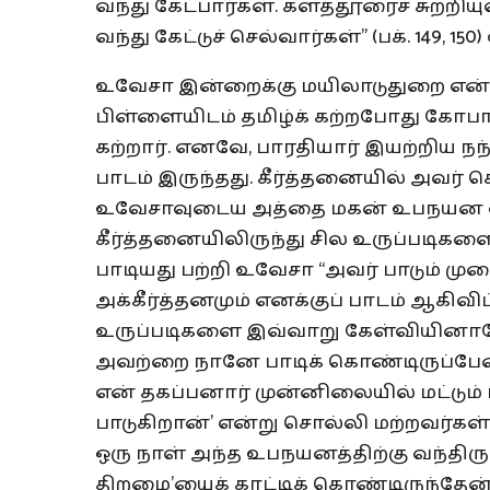
வந்து கேட்பார்கள். களத்தூரைச் சுற்ற
வந்து கேட்டுச் செல்வார்கள்” (பக். 149,
உவேசா இன்றைக்கு மயிலாடுதுறை என்றழை
பிள்ளையிடம் தமிழ்க் கற்றபோது கோபா
கற்றார். எனவே, பாரதியார் இயற்றிய நந
பாடம் இருந்தது. கீர்த்தனையில் அவர் க
உவேசாவுடைய அத்தை மகன் உபநயன விழா
கீர்த்தனையிலிருந்து சில உருப்படிகள
பாடியது பற்றி உவேசா “அவர் பாடும் முற
அக்கீர்த்தனமும் எனக்குப் பாடம் ஆகிவிட
உருப்படிகளை இவ்வாறு கேள்வியினால
அவற்றை நானே பாடிக் கொண்டிருப்பேன்.
என் தகப்பனார் முன்னிலையில் மட்டும் 
பாடுகிறான்’ என்று சொல்லி மற்றவர்கள்
ஒரு நாள் அந்த உபநயனத்திற்கு வந்திரு
திறமை’யைக் காட்டிக் கொண்டிருந்தேன்.