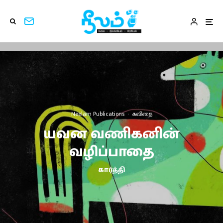
Neelam Publications
·
கவிதை
யவன வணிகனின்
வழிப்பாதை
கார்த்தி