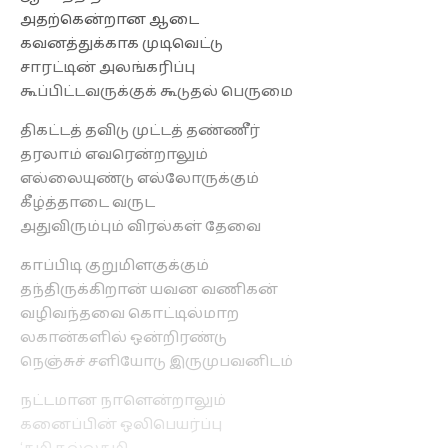
அதற்கென்றான ஆடை
கவனத்துக்காக முடிவெட்டு
சாரட்டின் அலங்கரிப்பு
கூப்பிட்டவருக்குக் கூடுதல் பெருமை
திகட்டத் தவிடு முட்டத் தண்ணீர்
தரலாம் எவரென்றாலும்
எல்லையுண்டு எல்லோருக்கும்
கீழ்த்தாடை வருட
அதுவிரும்பும் விரல்கள் தேவை
காப்பிடி குறுமிளகுக்கும்
தந்திருக்கிறான் யவன வணிகன்
வழிவந்தவை கொட்டில்மாற
லகான்களில் ஒன்றிரண்டு
நெஞ்சுச் சளியோடு இருமுபவனிடம்
நட்டமான நாளென்றாலும்
கனைப்பின் ஒலிபெயர்ப்பு