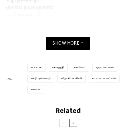
‘சுழி நல்லசுழி
குணம் நல்லகுணம்
ராசி நல்லராசி’
SHOW MORE
KARTHI
கார்த்தி
காலெட்
குளம்புமண்
சுழி நல்லசுழி
ஜோசியக் கிளி
யவன வணிகன்
TAGS
லகான்
Related