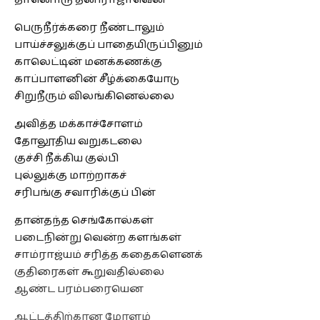
பெருநீர்க்கரை நீண்டாலும்
பாய்ச்சலுக்குப் பாதையிருப்பினும்
காலெட்டின் மனக்கணக்கு
காப்பாளனின் சீழ்க்கையோடு
சிறுநீரும் விலங்கினெல்லை
அவித்த மக்காச்சோளம்
தோலூதிய வறுகடலை
குச்சி நீக்கிய குல்பி
புல்லுக்கு மாற்றாகச்
சரிபங்கு சவாரிக்குப் பின்
தான்தந்த செங்கோல்கள்
படைநின்று வென்ற களங்கள்
சாம்ராஜ்யம் சரித்த கதைகளெனக்
குதிரைகள் கூறுவதில்லை
ஆண்ட பரம்பரையென
ஆட்டத்திற்கான மோளம்