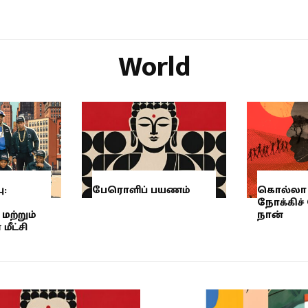
World
ு:
பேரொளிப் பயணம்
கொல்லா 
நோக்கிச்
மற்றும்
நான்
ீட்சி