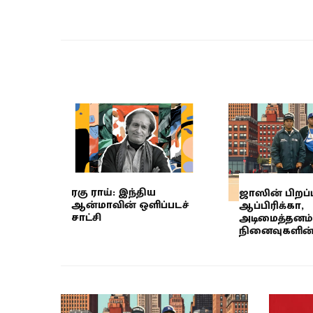
ரகு ராய்: இந்திய
ஜாஸின் பிறப்ப
ஆன்மாவின் ஒளிப்படச்
ஆப்பிரிக்கா,
சாட்சி
அடிமைத்தனம் 
நினைவுகளின் ம