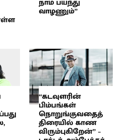
நாம பயந்து
வாழணும்”
ொள்ள
ை
“கடவுளரின்
பிம்பங்கள்
ப்பது
நொறுங்குவதைத்
ல,
திரையில் காண
விரும்புகிறேன்” –