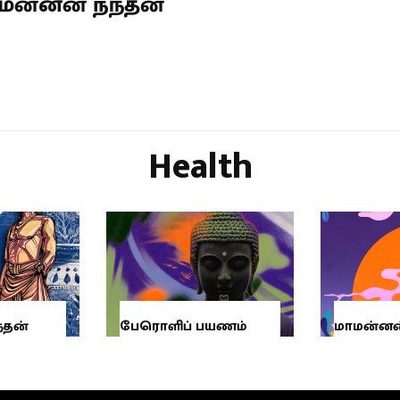
மன்னன் நந்தன்
Health
்தன்
பேரொளிப் பயணம்
மாமன்னன்