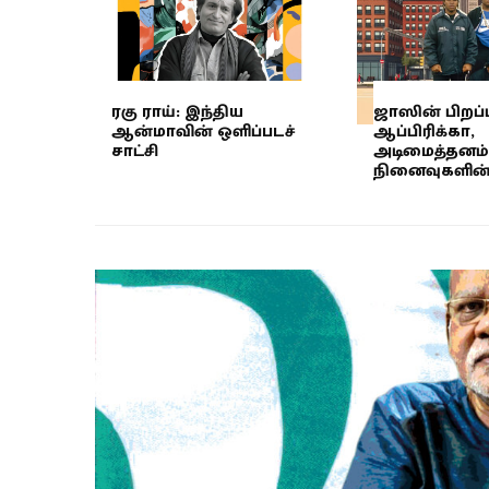
ரகு ராய்: இந்திய
ஜாஸின் பிறப்ப
ஆன்மாவின் ஒளிப்படச்
ஆப்பிரிக்கா,
சாட்சி
அடிமைத்தனம் 
நினைவுகளின் ம