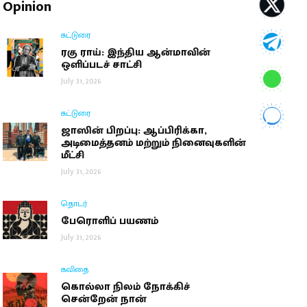
Opinion
கட்டுரை
ரகு ராய்: இந்திய ஆன்மாவின்
ஒளிப்படச் சாட்சி
July 31, 2026
கட்டுரை
ஜாஸின் பிறப்பு: ஆப்பிரிக்கா,
அடிமைத்தனம் மற்றும் நினைவுகளின்
மீட்சி
July 31, 2026
தொடர்
பேரொளிப் பயணம்
July 31, 2026
கவிதை
கொல்லா நிலம் நோக்கிச்
சென்றேன் நான்