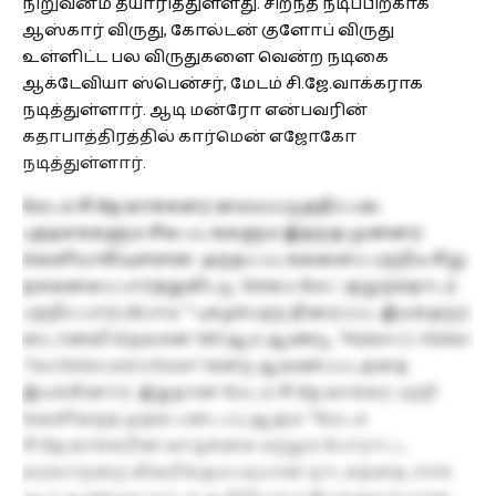
நிறுவனம் தயாரித்துள்ளது. சிறந்த நடிப்பிற்காக
ஆஸ்கார் விருது, கோல்டன் குளோப் விருது
உள்ளிட்ட பல விருதுகளை வென்ற நடிகை
ஆக்டேவியா ஸ்பென்சர், மேடம் சி.ஜே.வாக்கராக
நடித்துள்ளார். ஆடி மன்ரோ என்பவரின்
கதாபாத்திரத்தில் கார்மென் எஜோகோ
நடித்துள்ளார்.
மேடம் சி.ஜே.வாக்கரை மையப்படுத்திப் பல
புத்தகங்களும் சில படங்களும் இதற்கு முன்னர்
வெளியாகியுள்ளன. அந்தப் படங்களைப் பற்றிய சிறு
தகவலைப் பார்த்துவிட்டு, `செல்ப் மேட்’ குறுந்தொடர்
பற்றிப் பார்ப்போம். * புகழ்பெற்ற திரைப்பட இயக்குநர்
ஸ்டான்லி நெல்சன் 1987ஆம் ஆண்டு,
“Madam C.J. Walker:
Two Dollars and a Dream”
என்ற ஆவணப்படத்தை
இயக்கினார். இதுதான் மேடம் சி.ஜே.வாக்கர் பற்றி
வெளிவந்த முதல் படைப்பு ஆகும். *மேடம்
சி.ஜே.வாக்கரின் வாழ்க்கை மற்றும் போராட்ட
வரலாற்றை விவரிக்கும்படியான நாடகத்தை, 2006