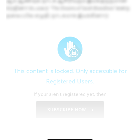
ஆம் ஆண்டில் நாடக ஆசிரியரும் இயக்குநருமான
ரெஜினா டெய்லர்
“The Dreams of Sarah Breedlove”
என்ற
தலைப்பில் எழுதி, நாடகமாக இயக்கினார்.
This content is locked. Only accessible for
Registered Users.
If your aren't registered yet, then