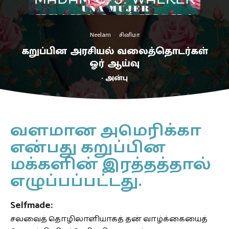
Neelam
·
சினிமா
கறுப்பின அரசியல் வலைத்தொடர்கள்
ஓர் ஆய்வு
- அன்பு
வளமான அமெரிக்கா
என்பது கறுப்பின
மக்களின் இரத்தத்தால்
எழுப்பப்பட்டது.
Selfmade:
சலவைத் தொழிலாளியாகத் தன் வாழ்க்கையைத்