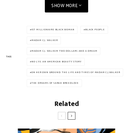
SHOW MORE
1ST MILLIONAIRE BLACK WOMAN
BLACK PEOPLE
MADAM C.J. WALKER
MADAM C.J. WALKER: TWO DOLLARS AND A DREAM
TAGS
NO LYE: AN AMERICAN BEAUTY STORY
ON HER OWN GROUND: THE LIFE AND TIMES OF MADAM C.J.WALKER
THE DREAMS OF SARAH BREEDLOVE
Related