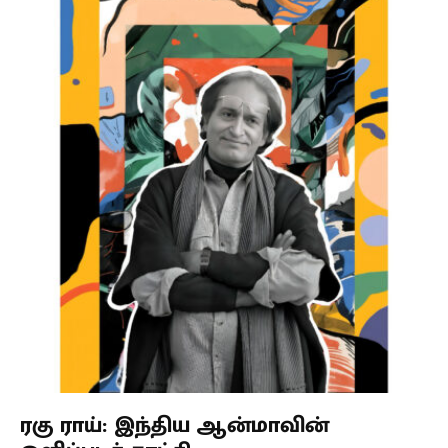
ரகு ராய்: இந்திய ஆன்மாவின்