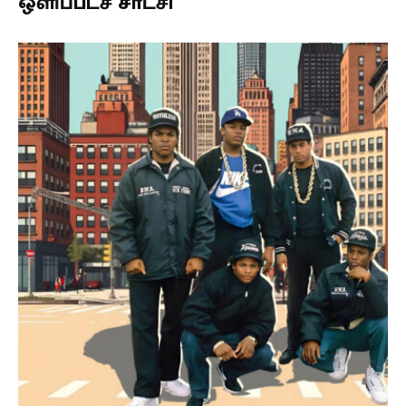
ஒளிப்படச் சாட்சி