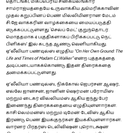
தொடங்கி, மிகப்பெரிய சிகையலங்கார
சாம்ராஜ்யத்தையே உருவாக்கிய அமெரிக்காவின்
முதல் கறுப்பினப் பெண் மில்லியினரான மேடம்
சி.ஜே.வாக்கரின் வாழ்க்கையை மையப்படுத்தி
எடுக்கப்பட்டுள்ளது `செல்ப் மேட்’ குறுந்தொடர்.
மொத்தமாக 4 பகுதிகளாகப் பிரிக்கப்பட்டு நெட்
பிளிக்ஸ்’ இல் கடந்த ஆண்டு வெளியாகியது.
ஏ’லீலியா பண்டில்ஸ் எழுதிய
“On Her Own Ground: The
Life and Times of Madam C.J.Walker”
என்ற புத்தகத்தை
அடிப்படையாகக்கொண்டு இதன் திரைக்கதை
அமைக்கப்பட்டுள்ளது.
ஏ’லீலியா பண்டில்ஸ், நிக்கோல் ஜெபர்சன் ஆஷர்,
எல்லே ஜான்சன், ஜானின் ஷெர்மன் பரோயிஸ்
மற்றும் டைகர் வில்லியம்ஸ் ஆகிய ஐந்து பேர்
இணைந்து திரைக்கதையை எழுதியுள்ளார்கள்.
காசி லெம்மன்ஸ் மற்றும் டிமேன் டேவிஸ் ஆகிய
இரண்டு பெண் இயக்குநர்கள் இயக்கியுள்ளார்கள்.
வார்னர் பிரதர்ஸ் டெலிவிஷன் புரொடக்ஷன்