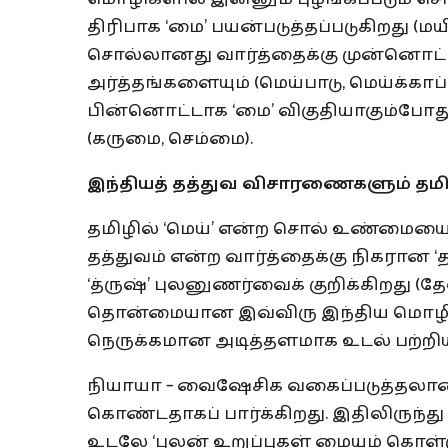
திரிபாக ‘மை’ பயன்படுத்தப்படுகிறது (மய
சொல்லானது வார்த்தைக்கு முன்னொட்
அர்த்தங்களையும் (மெய்பாடு, மெய்க்காப்
பின்னொட்டாக ‘மை’ விகுதியாகும்போது
(கருமை, செம்மை).
இந்தியத்
தத்துவ
விசாரணைகளும்
தமி
தமிழில் ‘மெய்’ என்ற சொல் உண்மையை
தத்துவம் என்ற வார்த்தைக்கு நிகரான
‘த்ருஷ்’ புலனுணர்வைக் குறிக்கிறது (தே
தொன்மையான இவ்விரு இந்திய மொழிக
நெருக்கமான அடித்தளமாக உடல் பற்ற
நியாயா – வைஷேசிக வகைப்படுத்தலா
கொண்டதாகப் பார்க்கிறது. இதிலிருந்து 
உடலே ‘புலன் உறுப்புகள் மையம் கொள்ளும