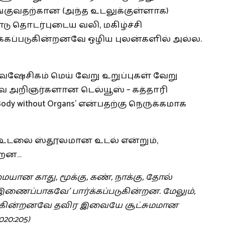
யங்குவதற்கான (அந்த உடலுக்குள்ளாக)
டு தொடர்புடைய வலி, மகிழ்ச்சி
ப்படுகின்றனவே ஒழிய புலன்களில் அல்ல.
ைஷேசிகம் மெய் வேறு உறுப்புகள் வேறு
துவ அறிஞர்களான டெல்யூஸ் – கத்தாரி
ody without Organs’ என்பதற்கு நெருக்கமாக
் உடலை ஸ்தூலமான உடல் என்றும்,
ன்றன…
ையான
காது
,
மூக்கு
,
கண்
,
நாக்கு
,
தோல்
இணைப்பாகவே
’
பார்க்கப்படுகின்றன
.
மேலும்
,
்கின்றனவே
தவிர
இவையே
சூட்சுமமான
2020:205)