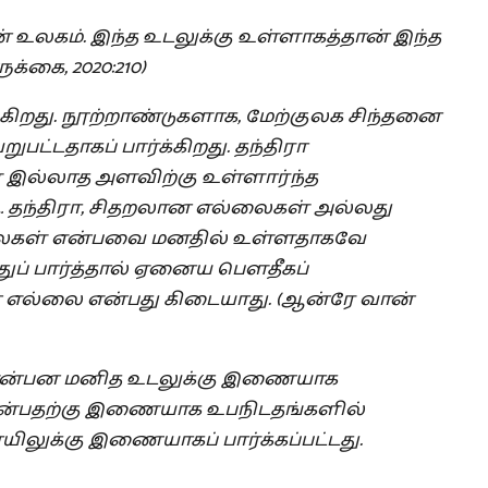
்
உலகம்
.
இந்த
உடலுக்கு
உள்ளாகத்தான்
இந்த
ருக்கை
, 2020:210)
்கிறது
.
நூற்றாண்டுகளாக
,
மேற்குலக
சிந்தனை
றுபட்டதாகப்
பார்க்கிறது
.
தந்திரா
்
இல்லாத
அளவிற்கு
உள்ளார்ந்த
…
தந்திரா
,
சிதறலான
எல்லைகள்
அல்லது
ைகள்
என்பவை
மனதில்
உள்ளதாகவே
துப்
பார்த்தால்
ஏனைய
பௌதீகப்
ன
எல்லை
என்பது
கிடையாது
. (
ஆன்ரே
வான்
ன்பன
மனித
உடலுக்கு
இணையாக
ன்பதற்கு
இணையாக
உபநிடதங்களில்
ிலுக்கு
இணையாகப்
பார்க்கப்பட்டது
.