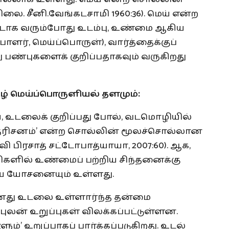
ிலை. சீனி.வேங்கடசாமி 1960:36). மெய் என்ற
டாக வரும்போது உடம்பு, உண்மை ஆகிய
பாளர், மெய்ப்பொருள்), வார்த்தைக்குப்
 பண்புகளைக் குறிப்பதாகவும் வருகிறது
ழ்
மெய்ப்பொருளியல்
தளமும்
:
, உடலைக் குறிப்பது போல், வடமொழியில்
 ‘தரிசனம்’ என்ற சொல்லின் மூலச்சொல்லான
வி பிரசாத் சட்டோபாத்யாயா, 2007:60). ஆக,
ளில் உண்மைப் பற்றிய சிந்தனைக்கு
ிய யோசனையும் உள்ளது.
னது உடலை உள்ளார்ந்த தன்மை
புலன் உறுப்புகள் விலக்கப்பட்டுள்ளன.
்’ உறுப்பாகப் பார்க்கப்படுகிறது. உடல்