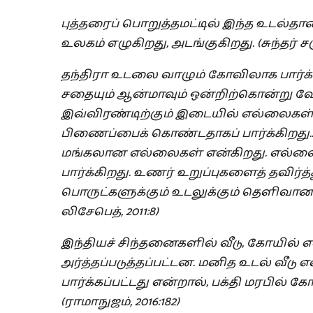
புத்தரைப்
பொறுத்தமட்டில்
இந்த
உடல்தான
உலகம்
எழுகிறது
,
அடங்குகிறது
. (
சுந்தர்
ச
தந்திரா
உடலை
வாழும்
கோவிலாக
பார்க
சதையும்
ஆன்மாவும்
ஒன்றிற்கொன்று
வே
இவ்விரண்டிற்கும்
இடையில்
எல்லைகள
பிணைப்பைக்
கொண்டதாகப்
பார்க்கிறது
மங்கலான
எல்லைகள்
என்கிறது
.
எல்ல
பார்க்கிறது
.
உணர்
உறுப்புகளைத்
தவிர்த்
பொருட்களுக்கும்
உடலுக்கும்
தெளிவா
லிசேபெத்
, 2011:8)
இந்தியச்
சிந்தனைகளில்
வீடு
,
கோயில்
எ
அர்த்தப்படுத்தப்பட்டன
.
மனித
உடல்
வீடு
எ
பார்க்கப்பட்டது
என்றால்
,
பக்தி
மரபில்
கோய
(
ராமாநுஜம்
, 2016:182)