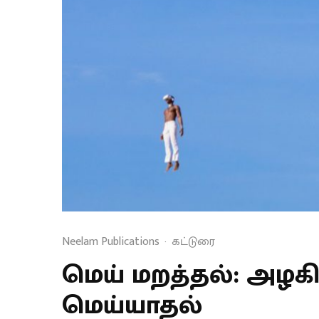
Neelam Publications
·
கட்டுரை
மெய் மறத்தல்: அழக
மெய்யாதல்