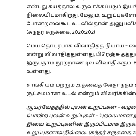
என்பது சுயத்தால் உருவாக்கப்படும் இ
நிலையிடமாகிறது. மேலும், உறுப்புகளோ
போன்றவைகூட உடலில்தான் அனுபவிக்க
(சுந்தர் சருக்கை, 2020:202)
மெய் தொடர்பாக விவாதித்த நியாய – வ
என்று விவாதித்துள்ளது, பிரெஞ்சு தத்
இருபதாம் நூற்றாண்டில் விவாதிக்கும் ‘B
உள்ளது.
சாங்கியம் மற்றும் அத்வைத வேதாந்தம
சூட்சுமமான உடல் என்றும் விவரிக்கி
ஆயுர்வேதத்தில்
புலன்
உறுப்புகள்
–
வழம
போன்ற
புலன்
உறுப்புகள்
– ‘
புறவயமான
இவை
‘
உறுப்புகளின்
இருப்பிடமாக
இருக
உறுப்புகளாவதில்லை
. (
சுந்தர்
சருக்கை
, 