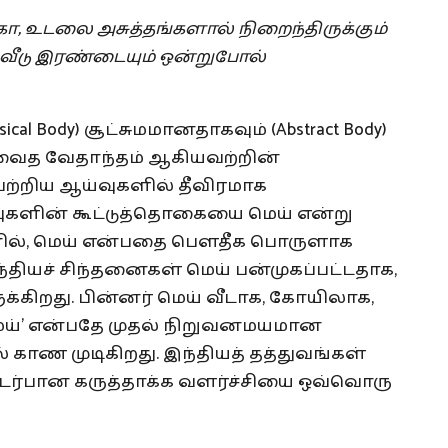
கா
,
உடலை
அசுத்தங்களால்
நிறைந்திருக்கும்
வீடு
இரண்டையும்
ஒன்றுபோல்
 Body) சூட்சுமமானதாகவும் (Abstract Body)
அத்வைத வேதாந்தம் ஆகியவற்றின்
பற்றிய ஆய்வுகளில் தீவிரமாக
ப்புகளின் கூட்டுத்தொகையை மெய் என்று
ெனில், மெய் என்பதை பௌதீக பொருளாக
்தியச் சிந்தனைகள் மெய் பன்முகப்பட்டதாக,
்கிறது. பின்னர் மெய் வீடாக, கோயிலாக,
மெய்’ என்பதே முதல் நிறுவனமயமான
் காண முடிகிறது. இந்தியத் தத்துவங்கள்
டர்பான கருத்தாக்க வளர்ச்சியை ஒவ்வொரு