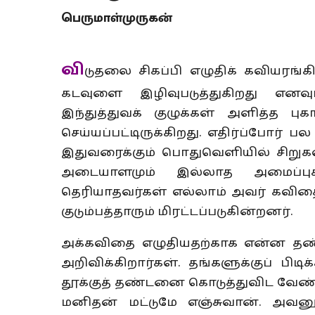
பெருமாள்முருகன்
வி
டுதலை சிகப்பி எழுதிக் கவியரங்
கடவுளை இழிவுபடுத்துகிறது எனவும
இந்துத்துவக் குழுக்கள் அளித்த ப
செய்யப்பட்டிருக்கிறது. எதிர்ப்போர்
இதுவரைக்கும் பொதுவெளியில் சிறுகவ
அடையாளமும் இல்லாத அமைப்புக
தெரியாதவர்கள் எல்லாம் அவர் கவிதைக
குடும்பத்தாரும் மிரட்டப்படுகின்றனர்.
அக்கவிதை எழுதியதற்காக என்ன தண்ட
அறிவிக்கிறார்கள். தங்களுக்குப் பி
தூக்குத் தண்டனை கொடுத்துவிட வேண்ட
மனிதன் மட்டுமே எஞ்சுவான். அவ