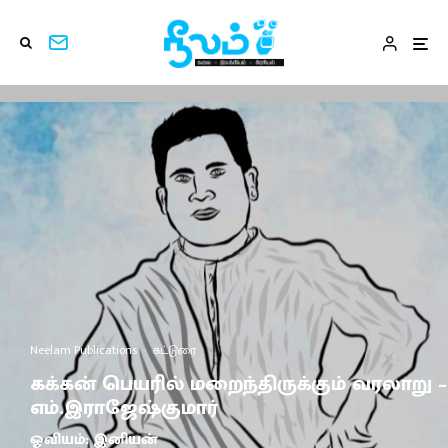
Neelam Publications
·
கட்டுரை
கக்கன் பெயரில் மறைந்திருக்கும் வரலாறு –
எம்.இராஜேஷ்குமார்
ஓவியம்: இனியன்