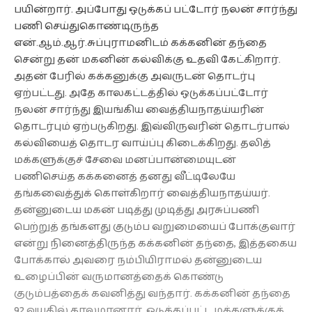
பயின்றார். அப்போது ஒடுக்கப் பட்டோர் நலன் சார்ந்து
பணி செய்துகொண்டிருந்த
என்.ஆம்.ஆர்.சுப்புராமனிடம் கக்கனின் தந்தை
சென்று தன் மகனின் கல்விக்கு உதவி கேட்கிறார்.
அதன் பேரில் கக்கனுக்கு அவருடன் தொடர்பு
ஏற்பட்டது. அதே காலகட்டத்தில் ஒடுக்கப்பட்டோர்
நலன் சார்ந்து இயங்கிய வைத்தியநாதய்யரின்
தொடர்பும் ஏற்படுகிறது. இவ்விருவரின் தொடர்பால்
கல்வியைத் தொடர வாய்ப்பு கிடைக்கிறது. தலித்
மக்களுக்குச் சேவை மனப்பான்மையுடன்
பணிசெய்த கக்கனைத் தனது வீட்டிலேயே
தங்கவைத்துக் கொள்கிறார் வைத்தியநாதய்யர்.
தன்னுடைய மகன் படித்து முடித்து அரசுப்பணி
பெற்றுத் தங்களது குடும்ப வறுமையைப் போக்குவார்
என்று நினைத்திருந்த கக்கனின் தந்தை, இத்தகைய
போக்கால் அவரை நம்பியிராமல் தன்னுடைய
உழைப்பின் வருமானத்தைக் கொண்டு
குடும்பத்தைக் கவனித்து வந்தார். கக்கனின் தந்தை
92 வயதில் காலமானார். ஒடுக்கப்பட்ட மக்களுக்குக்