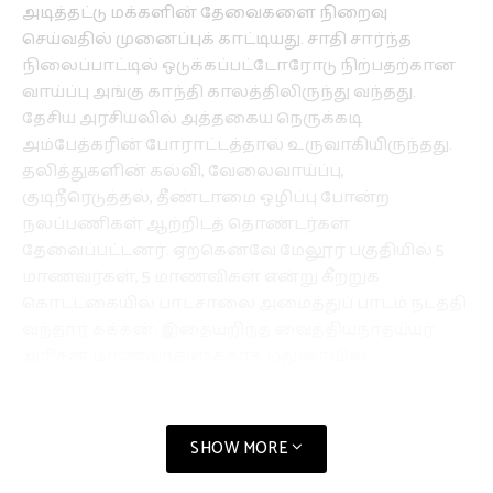
அடித்தட்டு மக்களின் தேவைகளை நிறைவு
செய்வதில் முனைப்புக் காட்டியது. சாதி சார்ந்த
நிலைப்பாட்டில் ஒடுக்கப்பட்டோரோடு நிற்பதற்கான
வாய்ப்பு அங்கு காந்தி காலத்திலிருந்து வந்தது.
தேசிய அரசியலில் அத்தகைய நெருக்கடி
அம்பேத்கரின் போராட்டத்தால் உருவாகியிருந்தது.
தலித்துகளின் கல்வி, வேலைவாய்ப்பு,
குடிநீரெடுத்தல், தீண்டாமை ஒழிப்பு போன்ற
நலப்பணிகள் ஆற்றிடத் தொண்டர்கள்
தேவைப்பட்டனர். ஏற்கெனவே மேலூர் பகுதியில் 5
மாணவர்கள், 5 மாணவிகள் என்று கீற்றுக்
கொட்டகையில் பாடசாலை அமைத்துப் பாடம் நடத்தி
வந்தார் கக்கன். இதையறிந்த வைத்தியநாதய்யர்
அரிசன மாணவர்களுக்காக மதுரையில்
அமைக்கப்பட்ட விடுதியின் துணைக்காப்பாளராக
கக்கனைச் சேர்த்துக் கொண்டார். தமிழகத்திலேயே
முதன்முதலாக மதுரை மாவட்டத்தில்தான் 1934ஆம்
SHOW MORE
ஆண்டு சேவாலயம் என்ற பெயரில் மாணவர் விடுதி
தொடங்கப் பெற்றது. க.அருணாச்சலம் என்பவர்