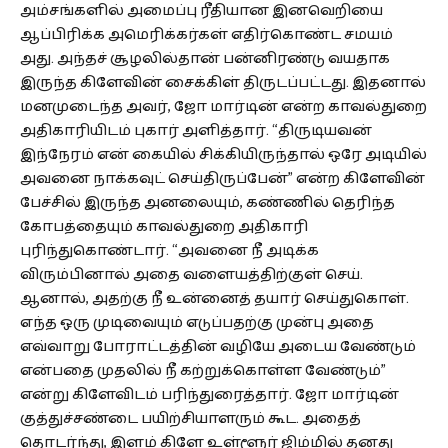
அம்சங்களில் அமைப்பு ரீதியான இனவெறியை
ஆப்பிரிக்க அமெரிக்கர்கள் எதிர்கொண்ட சமயம்
அது. அந்தச் சூழலில்தான் பன்னிரண்டு வயதாக
இருந்த கிளேவின் சைக்கிள் திருடப்பட்டது. இதனால்
மனமுடைந்த அவர், ஜோ மார்டின் என்ற காவல்துறை
அதிகாரியிடம் புகார் அளித்தார். “திருடியவன்
இந்நேரம் என் கையில் சிக்கியிருந்தால் ஒரே அடியில்
அவனை நாக்கவுட் செய்திருப்பேன்” என்ற கிளேவின்
பேச்சில் இருந்த அனலையும், கண்ணில் தெரிந்த
கோபத்தையும் காவல்துறை அதிகாரி
புரிந்துகொண்டார். “அவனை நீ அடிக்க
விரும்பினால் அதை வளையத்திற்குள் செய்.
ஆனால், அதற்கு நீ உன்னைத் தயார் செய்துகொள்.
எந்த ஒரு முடிவையும் எடுப்பதற்கு முன்பு அதை
எவ்வாறு போராட்டத்தின் வழியே அடைய வேண்டும்
என்பதை முதலில் நீ கற்றுக்கொள்ள வேண்டும்”
என்று கிளேவிடம் பரிந்துரைத்தார். ஜோ மார்டின்
குத்துச்சண்டை பயிற்சியாளரும் கூட. அதைத்
தொடர்ந்து, இளம் கிளே உள்ளூர் ஜிம்மில் தனது