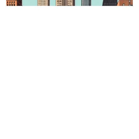
வரலாற்றில் மிகவும் குறிப்பிடத்தக்க
மறுபிரவேசங்களில் ஒன்றாக இருந்தது அலியின்
ஆட்டம். இது 1971ஆம் ஆண்டில் ஜோ பிரேசியர்க்கு
எதிரான புகழ்பெற்ற ‘நூற்றாண்டின் சண்டை’ என்று
குறிப்பிடும் அளவுக்கு உச்சக்கட்டத்தை அடைந்தது.
தோற்கடிக்கப்படாத சாம்பியன்களான இரு
வீரர்களும் மோதிக்கொள்வதால், நியூயார்க் நகரில்
நடந்த இந்தப் போட்டி ரசிகர்களிடையே பெரிதும்
எதிர்பார்க்கப்பட்டது. சண்டைக்கு முன்பான தீவிர
பரபரப்பும் எதிர்பார்ப்புக்கும் இடையே பிரேஸியரை
‘அங்கிள் டாம்’, ‘வெள்ளைக்காரரின் சாம்பியன்’
என்று முத்திரை குத்தினார் அலி. ஜோ பிரேசியர்
தனது சாம்பியன் பட்டத்தைத்
தக்கவைத்துக்கொள்ளவும், இத்தனை நாளாக அலி
வளையத்தில் இல்லாத சூழலில் பட்டங்களை
வென்றிருந்ததால், அவரிடம் தான் ஒரு கோழை
அல்ல என்பதையும் நிரூபிக்க வேண்டிய சூழல். அலி
தனது வேகம், சுறுசுறுப்பு, சுழலும் கால்களின் நடை
ஜாஸின் பிறப்பு: ஆப்பிரிக்கா,