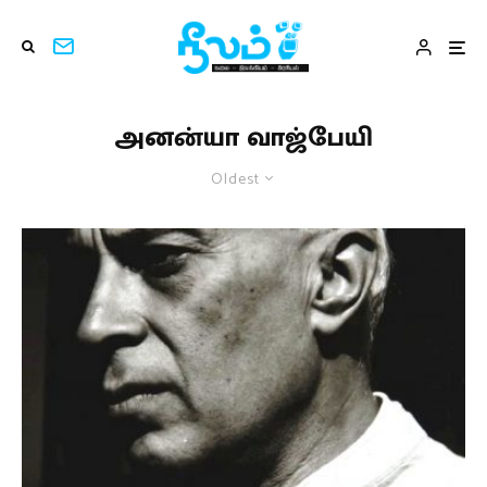
அனன்யா வாஜ்பேயி
Oldest