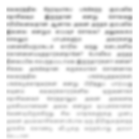
கலவரத்தில் நேரடியாகப் பங்கேற்ற கும்பலில்
சதாசிவ்வும் இருந்தான் என்று சொல்வது
சரியில்லைதான். ஆனால் அவன் அந்தக் கும்பலில்
இல்லை என்றும் எப்படிச் சொல்ல? அலுவலகம்
செல்லும் பாபுக்களும் அவர்களது
மனைவியரும்கூடக் காரில் வந்து கடைகளில்
கொள்ளையடித்தார்கள்தானே? போலீசும் அந்தத்
தீவைப்பில் சம்பந்தப்படாமல் இருந்தார்களா என்ன?
சிக்கல் அங்கேதான். சுருக்கமாகச் சொன்னால்
கலவரத்தில் பங்கெடுத்தவர்கள்,
பங்கெடுக்காதவர்கள் என்று பிரித்துப் பார்ப்பது
கடினம். கலவரக்காரர்களில் ஒருவனாகச்
சதாசிவ்வைச் சேர்த்தாலும் அவன் அவ்வளவு
முக்கியமானவன் அல்ல என்றும் ஒப்புக்கொள்ள
வேண்டியிருக்கிறது. சில மாதங்களுக்கு முன்பு
அவன் அயல்வாசிகளைப்போல ஒரு திரிசூலத்தைத்
தூக்கிக் கொண்டு வீட்டுக்கு வந்தபோது அம்மா
கேட்டாள்.