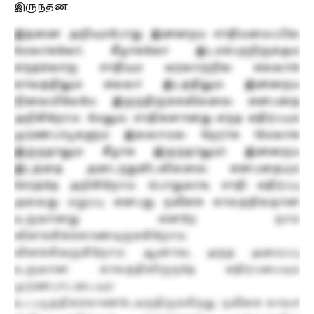
இருந்தன.
இதனை அறியும்போது இன்றைய சாதியமைப்பில்
மேலாகவோ, கீழாகவோ இடம்பெற்றிருக்கும்
எந்தவொரு சாதியும் வரலாற்றில் எல்லாக்
காலத்திலும் எல்லா இடத்திலும் இன்றைய
நிலையிலேயே இருந்திருக்கவில்லை என்பதை
அறிகிறோம். மேலும், சாதிகளானது எந்த எதிர்ப்பும்
முரண்பாடுகளும் இல்லாமல் நேராக (மேலாக
இருந்தாலும் கீழாக இருந்தாலும்) இன்றைய
இடத்தை அடைந்துவிடவில்லை என்பதையும்
சேர்த்தே அறிகிறோம். பொதுவாக, சாதி எதிர்ப்பு
அல்லது மறுப்பு என்பது நவீனக் காலத்தில்தான்
உருவானது என்றே நாம்
விளங்கிக்கொண்டிருக்கிறோம்,
விளக்கிவருகிறோம். ஆனால், அந்த அமைப்பு
உருவான காலத்திலிருந்தே எதிர்ப்பையும்
முரண்பாட்டையும்
உட்படுத்திக்கொண்டேவந்திருக்கிறது. நவீனக் காலச்