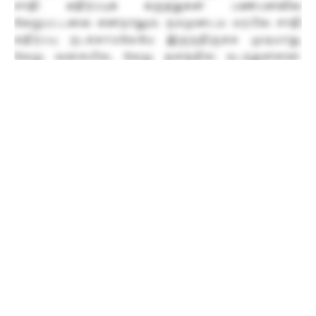
சாதி எதிர்ப்புக் கருத்துகள் பண்பளவில்
வேறுபட்டவை என்றாலும், நம்முடைய மரபில் சாதி
எதிர்ப்பு நடக்காமலேயே இருந்திருக்க முடியாது.
வேறு வகையில், வேறு தளத்தில் நடந்துள்ளன.
தத்தம் சாதிகளுக்குச் சமூகத் தகுதியை
உருவாக்கிக்கொள்ள, தக்க வைத்துக்கொள்ள,
பறிக்கப்பட்டதை மீட்டெடுக்க என்கிற தளங்களில்
அவை அமைந்திருக்கின்றன. அப்போராட்டங்களில்
ஒவ்வொரு சாதியினரிடமும் பெருமிதம், இழிவு,
தற்காலிகம், தந்திரம் போன்றவை
வெளிப்பட்டிருக்கின்றன பிற சாதிகள்
அம்பலப்படுத்தப்பட்டிருக்கின்றன. இத்தகைய
புரிதலையெல்லாம் பிராமணர்கள்,
விசுவகர்மாக்கள் என்கிற இரு சமூகக்
குழுக்களுக்கிடையேயான மோதல் வரலாறு
நமக்குத் தருகிறது.