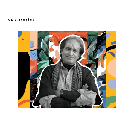
Top 3 Stories
ரகு ராய்: இந்திய ஆன்மாவின் ஒளிப்படச் சாட்சி