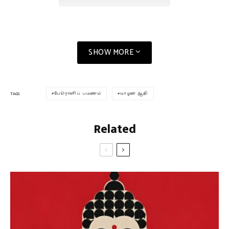
SHOW MORE
பேரொளிப் பயணம்
யாழன் ஆதி
TAGS
Related