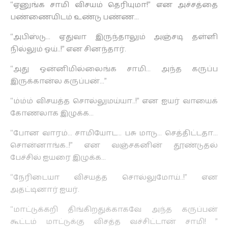
“ஏனுங்க சாமி விசயம் தெரியுமா!” என அச்சத்தை
பண்ணையிடம் உண்டு பண்ண…
“அபிஸ்டு… ஏதுவா இருந்தாலும் அஞ்சடி தள்ளி
நில்லும் ஓய்..!” என சினந்தார்.
“அது ஒன்னிமில்லைங்க சாமி… அந்த கருப்ப
இருக்கான்ல கருப்பன்…”
“ம்ம்ம் விசயத்த சொல்லுமய்யா..!” என ஐயர் வாயைக்
கோணலாக இழுக்க…
“போன வாரம்… சாமியோட… பசு மாடு… செத்திட்டதா…
சொன்னாங்க..!” என வஞ்சகனின் தூண்டுதல்
பேச்சில் ஐயரை இழுக்க…
“நேரிடையா விசயத்த சொல்லுமோய்..!” என
அதட்டினார் ஐயர்.
“மாட்டுக்கறி திங்கிறதுக்காகவே அந்த கருப்பன்
கூட்டம் மாட்டுக்கு விசத்த வச்சிட்டான் சாமி! ”