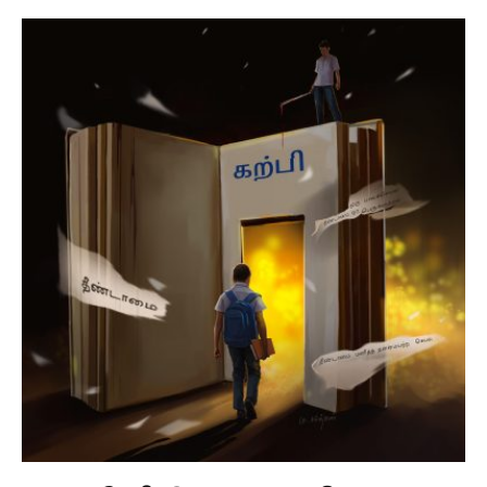
திருமணஞ் செய்து கூட்டி வந்ததையும் அவர்களிடம்
சொன்னான். “மாப்புள நீங்க கவலைய விடுங்க…
உங்களையும் உங்க பொண்டு புள்ளைங்களையும்
நாங்க பார்த்துக்கிறோம்!” என சின்னக் கருப்பனுக்கு
ஆறுதல் சொல்லி உடன் வந்தனர்.
திரும்ப சுனையின் பாறை இடுக்கிற்கு
பாப்பாத்தியையும் தன் மகளையும் பரிசலில்
அழைத்துப் போக வந்த சின்னக் கருப்பனனுக்குக்
காணும் காட்சியோ ரத்தக் கண்ணீரைத்தான்
வரவழைத்தது. ஆம், பாப்பாத்தியும், அவளுடைய
குழந்தையும் கொலையுண்டு ரத்த வெள்ளத்தில்
மூழ்கிக் கிடந்தார்கள்.
பாப்பாத்தியின் நீங்கா நினைவில் வாடிய சின்னக்
கருப்பன் அவளையே தன் தெய்வமாக வணங்கத்
துவங்கினான். காலம் கடந்தது, அவன் சிறுசேரிக்கும்
திரும்பும் எண்ணம் இல்லாமல் கீரனூரே கதியெனக்
கிடந்தான்.