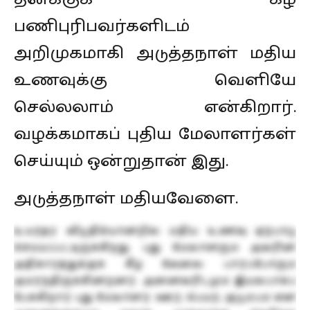
பணிபுரிபவர்களிடம்
அறிமுகமாகி அடுத்தநாள் மதிய
உணவுக்கு வெளியே
செல்லலாம் என்கிறார்.
வழக்கமாகப் புதிய மேலாளர்கள்
செய்யும் ஒன்றுதான் இது.
அடுத்தநாள் மதியவேளை.
உயர்தர விடுதியொன்றில் மதிய உணவு ஏற்பாடு
செய்யப்பட்டிருக்கிறது. புது மேலாளரும் அவரின்
அதிகாரத்துக்குக் கீழ் வேலை பார்ப்போரும்
அமர்ந்திருக்கின்றனர். அனைவரிடமும் இயல்பாகப்
பேசுகிறார் புது மேலாளர். ஊர், பெயர், குடும்பம் என