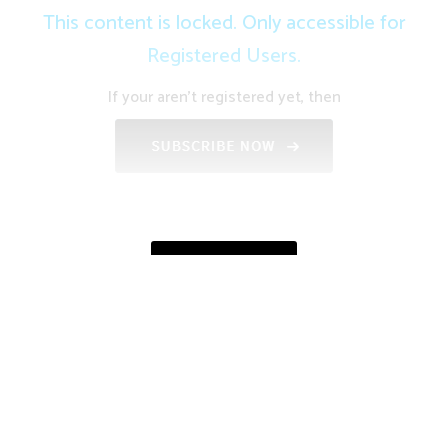
This content is locked. Only accessible for
Registered Users.
If your aren't registered yet, then
SHOW MORE
JATHIYIN MOOLATHANAM
RAJA SANGEETHAN
TAGS
சாதியின் மூலதனம்
ராஜசங்கீதன்