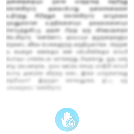
அனைத்தையும் நகாசு மாத்தாகத் தெரிந்து
கொள்கிறார். அவ்வப்போது நகைச்சுவைகள்
உதிர்த்து சிரித்துக் கொள்கிறார். வாழ்க்கை
நலனுக்கான உத்திகளையும் தகவல்களையும்
கொடுத்துவிட்டு அதன் பிறகு ஒரு விஷயத்தைக்
கேட்கிறார், “என்னோட ஓய்ஃப்பும் குழந்தைகளும்
நெக்ஸ்ட் வீக்ல பெங்களுரரு வந்திடுவாங்க… iநெநன
ய கயஎழச. எனக்கும் என் ஃபேமிலிக்கும் காஃபி
பொடிய பாக்கெட்ல வாங்கறது பிடிக்காது. றுந யசந
ளழ ரலபநைniஉ. நம்ம ஊர்ல செய்ற மாதிரி காஃபி
பொடி அரைச்சு விற்கற கடை இங்க யாருக்காவது
தெரியுமா? இருந்தா சொல்லுங்க, ஐ’டட டிந
பசயவநகரட” என்கிறார்.