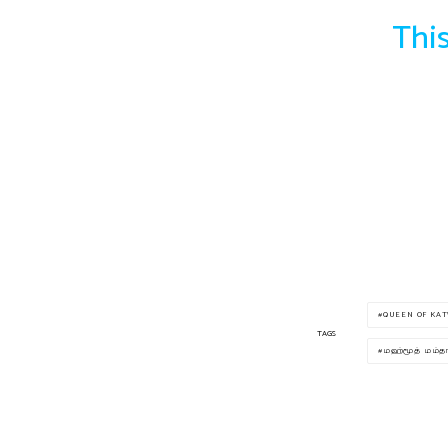
This
QUEEN OF KA
TAGS
மஹ்மூத் மம்