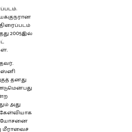
்படம்.
இயக்குநரான
திரைப்படம்
தது 2005இல்
ட்
ள்.
தவர்.
ிஸ்னி
ுத் தனது
ண்டுமென்பது
ன்ற
தும் அது
் கேள்வியாக
கிற யோசனை
ு மீராவைச்