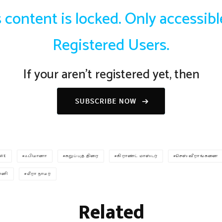
 content is locked. Only accessibl
Registered Users.
If your aren't registered yet, then
TWE
ஃபியானா
கறுப்புத் திரை
கிராண்ட் மாஸ்டர்
செஸ் வீராங்கனை
தானி
மீரா நாயர்
Related