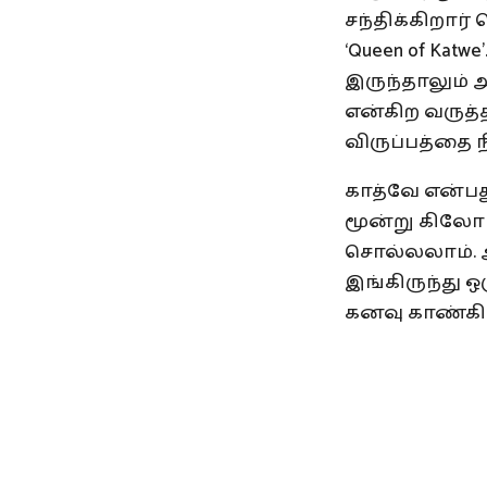
சந்திக்கிறா
‘Queen of Ka
இருந்தாலும் 
என்கிற வருத்த
விருப்பத்தை
காத்வே என்ப
மூன்று கிலோமீட
சொல்லலாம். அ
இங்கிருந்து ஒர
கனவு காண்கி