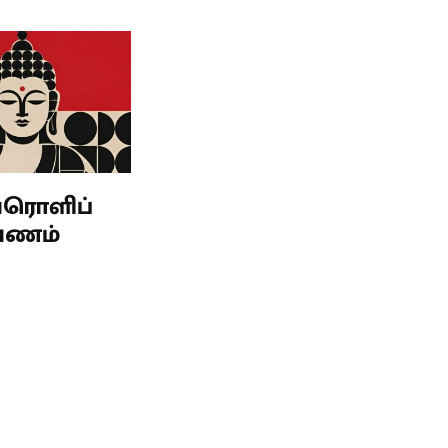
ேரொளிப்
யணம்