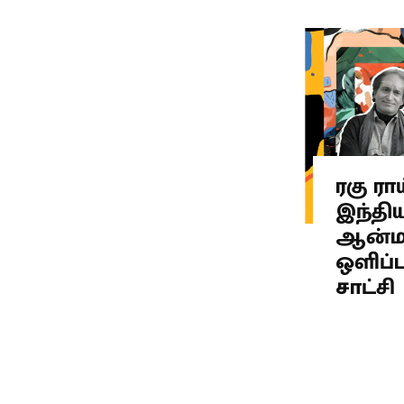
ரகு ராய
இந்தி
ஆன்ம
ஒளிப்ப
சாட்சி