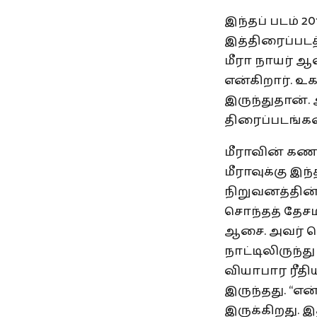
இந்தப் படம் 2
இத்திரைப்படத
மீரா நாயர் 
என்கிறார். உ
இருந்துதான். 
திரைப்படங்கள
மீராவின் கணவ
மீராவுக்கு இ
நிறுவனத்தி
சொந்தத் தேசம
ஆசை. அவர் ப
நாட்டிலிருந்த
வியாபார ரீதி
இருந்தது. “
இருக்கிறது. 