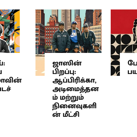
்:
ஜாஸின்
ப
ய
பிறப்பு:
ப
ாவின்
ஆப்பிரிக்கா,
டச்
அடிமைத்தன
ம் மற்றும்
நினைவுகளி
ன் மீட்சி