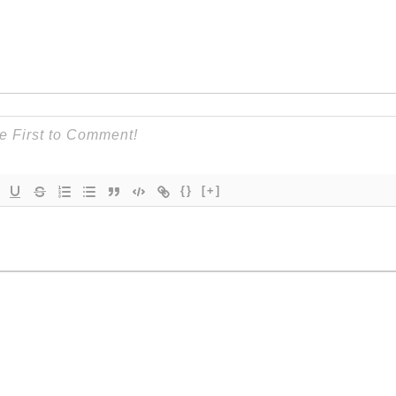
{}
[+]