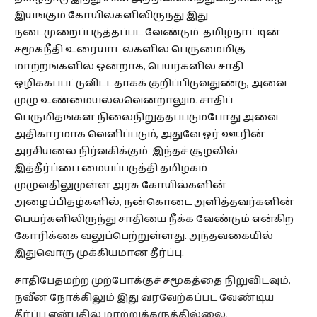
இயங்கும் கோயில்களிலிருந்து இது
நடைமுறைப்படுத்தப்பட வேண்டும். தமிழ்நாட்டின்
சமூகநீதி உரையாடல்களில் பெருமைமிகு
மாற்றங்களில் ஒன்றாக, பெயர்களில் சாதி
ஒழிக்கப்பட்டுவிட்டதாகக் குறிப்பிடுவதுண்டு, அவை
முழு உண்மையல்லவென்றாலும். சாதிப்
பெருமிதங்கள் நிலைநிறுத்தப்படும்போது அவை
அதிகாரமாக வெளிப்படும், அதுவே ஓர் ஊரின்
அரசியலை நிர்வகிக்கும். இந்தச் சூழலில்
இத்தீர்ப்பை மையப்படுத்தி தமிழகம்
முழுவதிலுமுள்ள அரசு கோயில்களின்
அழைப்பிதழ்களில், நன்கொடை அளித்தவர்களின்
பெயர்களிலிருந்து சாதியை நீக்க வேண்டும் என்கிற
கோரிக்கை வலுப்பெற்றுள்ளது. அந்தவகையில்
இதுவொரு முக்கியமான தீர்ப்பு.
சாதிபேதமற்ற முற்போக்குச் சமூகத்தை நிறுவிடவும்,
நவீன நோக்கிலும் இது வரவேற்கப்பட வேண்டிய
தீர்ப்பு என்பதில் மாற்றுக்கருத்தில்லை.