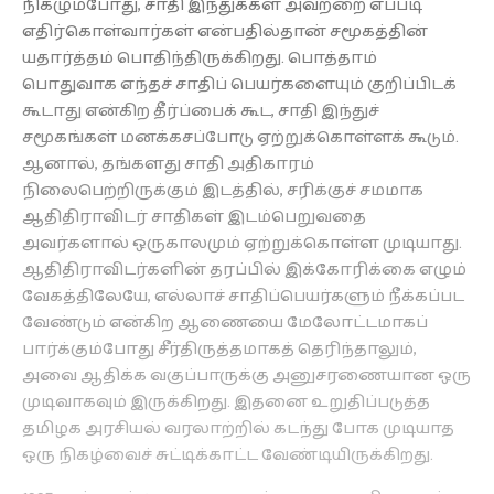
நிகழும்போது, சாதி இந்துக்கள் அவற்றை எப்படி
எதிர்கொள்வார்கள் என்பதில்தான் சமூகத்தின்
யதார்த்தம் பொதிந்திருக்கிறது. பொத்தாம்
பொதுவாக எந்தச் சாதிப் பெயர்களையும் குறிப்பிடக்
கூடாது என்கிற தீர்ப்பைக் கூட, சாதி இந்துச்
சமூகங்கள் மனக்கசப்போடு ஏற்றுக்கொள்ளக் கூடும்.
ஆனால், தங்களது சாதி அதிகாரம்
நிலைபெற்றிருக்கும் இடத்தில், சரிக்குச் சமமாக
ஆதிதிராவிடர் சாதிகள் இடம்பெறுவதை
அவர்களால் ஒருகாலமும் ஏற்றுக்கொள்ள முடியாது.
ஆதிதிராவிடர்களின் தரப்பில் இக்கோரிக்கை எழும்
வேகத்திலேயே, எல்லாச் சாதிப்பெயர்களும் நீக்கப்பட
வேண்டும் என்கிற ஆணையை மேலோட்டமாகப்
பார்க்கும்போது சீர்திருத்தமாகத் தெரிந்தாலும்,
அவை ஆதிக்க வகுப்பாருக்கு அனுசரணையான ஒரு
முடிவாகவும் இருக்கிறது. இதனை உறுதிப்படுத்த
தமிழக அரசியல் வரலாற்றில் கடந்து போக முடியாத
ஒரு நிகழ்வைச் சுட்டிக்காட்ட வேண்டியிருக்கிறது.