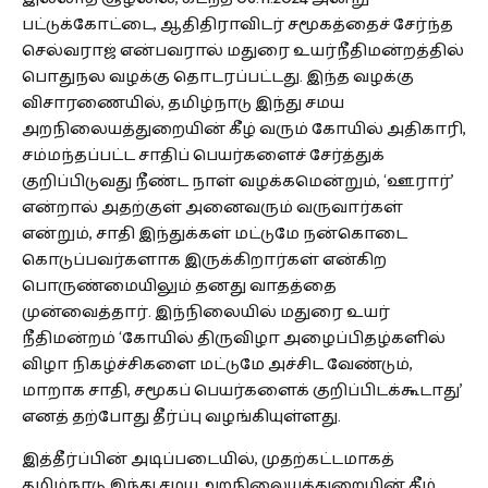
பட்டுக்கோட்டை, ஆதிதிராவிடர் சமூகத்தைச் சேர்ந்த
செல்வராஜ் என்பவரால் மதுரை உயர்நீதிமன்றத்தில்
பொதுநல வழக்கு தொடரப்பட்டது. இந்த வழக்கு
விசாரணையில், தமிழ்நாடு இந்து சமய
அறநிலையத்துறையின் கீழ் வரும் கோயில் அதிகாரி,
சம்மந்தப்பட்ட சாதிப் பெயர்களைச் சேர்த்துக்
குறிப்பிடுவது நீண்ட நாள் வழக்கமென்றும், ‘ஊரார்’
என்றால் அதற்குள் அனைவரும் வருவார்கள்
என்றும், சாதி இந்துக்கள் மட்டுமே நன்கொடை
கொடுப்பவர்களாக இருக்கிறார்கள் என்கிற
பொருண்மையிலும் தனது வாதத்தை
முன்வைத்தார். இந்நிலையில் மதுரை உயர்
நீதிமன்றம் ‘கோயில் திருவிழா அழைப்பிதழ்களில்
விழா நிகழ்ச்சிகளை மட்டுமே அச்சிட வேண்டும்,
மாறாக சாதி, சமூகப் பெயர்களைக் குறிப்பிடக்கூடாது’
எனத் தற்போது தீர்ப்பு வழங்கியுள்ளது.
இத்தீர்ப்பின் அடிப்படையில், முதற்கட்டமாகத்
தமிழ்நாடு இந்து சமய அறநிலையத்துறையின் கீழ்