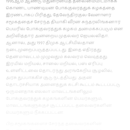
1995ஆம் ஆண்டு மதுரையைத் தலைமையிடமாகக்
கொண்ட பாண்டியன் போக்குவரத்துக் கழகத்தை
இரண்டாகப் பிரித்து, தேவேந்திரகுல வேளாளர்
சமூகத்தைச் சேர்ந்த தியாகி வீரன் சுந்தரலிங்கனார்
பெயரில் போக்குவரத்துக் கழகம் அமைக்கப்படும் என
அறிவித்தார் அன்றைய முதல்வர் ஜெயலலிதா.
ஆனால், அது 1997 திமுக ஆட்சியில்தான்
நடைமுறைப்படுத்தப்பட்டது. இதை எதிர்த்து
தென்மாவட்டம் முழுவதும் கலவரம் வெடித்தது.
இரயில் மறியல், சாலை மறியல், பஸ் எரிப்பு
உள்ளிட்டவை தொடர்ந்து அரங்கேறிய சூழலில்,
அரசு துப்பாக்கிச் சூடு நடத்தியது. அதன்
தொடர்ச்சியாக அனைத்துக் கட்சி கூட்டம் கூட்டப்பட்டு
ஒருமனதாக எல்லா மாவட்டங்களிலும்
போக்குவரத்துக் கழகங்களின் பெயர்களும்,
மாவட்டங்களுக்குச் சூட்டப்பட்ட தலைவர்களின்
பெயர்களும் நீக்கப்பட்டன.
பிற சமூகங்களைச் சேர்ந்த தலைவர்களின்