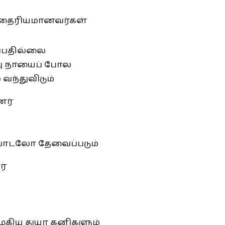
 தைரியமானவர்கள்
ப்பதில்லை
பு நாயைப் போல
வந்துவிடும்
னர்
பாடலோ தேவைப்படும்
ர்
ழுகிய துயர கனிகளும்