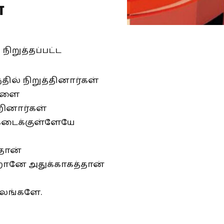
்
நிறுத்தப்பட்ட
ந்தில் நிறுத்தினார்கள்
களை
்றினார்கள்
கடைக்குள்ளேயே
்தான்
றானே அதுக்காகத்தான்
ல்லங்களே.