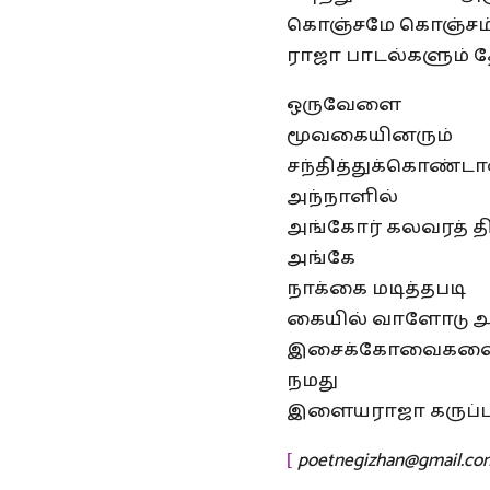
கொஞ்சமே கொஞ்சம
ராஜா பாடல்களும் த
ஒருவேளை
மூவகையினரும்
சந்தித்துக்கொண்டா
அந்நாளில்
அங்கோர் கலவரத் தி
அங்கே
நாக்கை மடித்தபடி
கையில் வாளோடு அ
இசைக்கோவைகளை வ
நமது
இளையராஜா கருப்ப
poetnegizhan@gmail.co
[