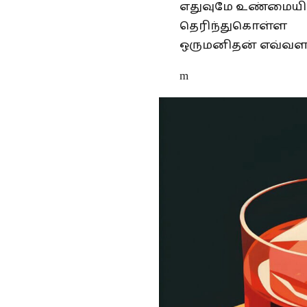
எதுவுமே உண்மைய
தெரிந்துகொள்ள
ஒருமனிதன் எவ்வளவ
m