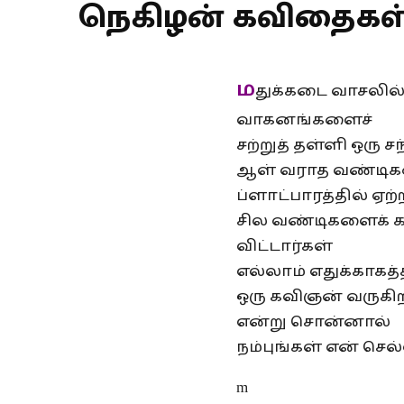
நெகிழன் கவிதைகள
ம
துக்கடை வாசலில் 
வாகனங்களைச்
சற்றுத் தள்ளி ஒரு ச
ஆள் வராத வண்டி
ப்ளாட்பாரத்தில் ஏற
சில வண்டிகளைக் 
விட்டார்கள்
எல்லாம் எதுக்காகத
ஒரு கவிஞன் வருகி
என்று சொன்னால்
நம்புங்கள் என் செ
m