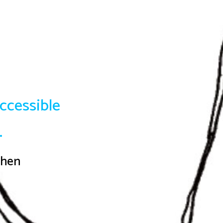
accessible
.
 then