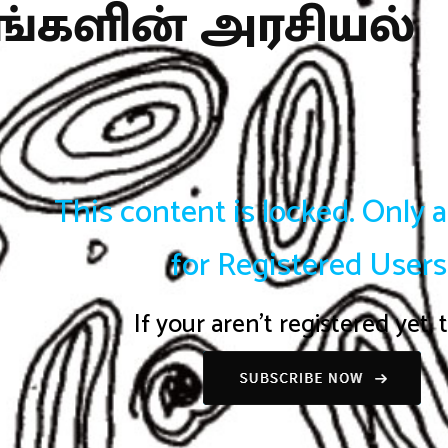
்களின் அரசியல்
This content is locked. Only 
for Registered Users
If your aren't registered yet,