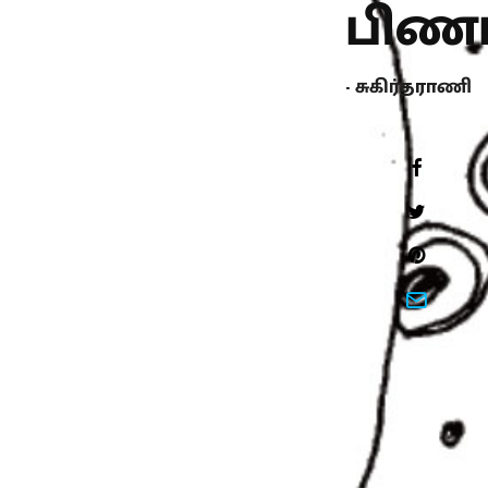
பிணங
- சுகிர்தராணி