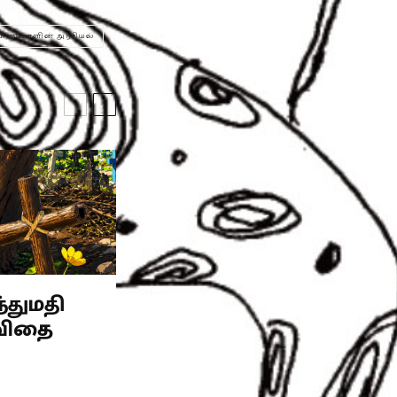
பிணங்களின் அரசியல்
்துமதி
விதை