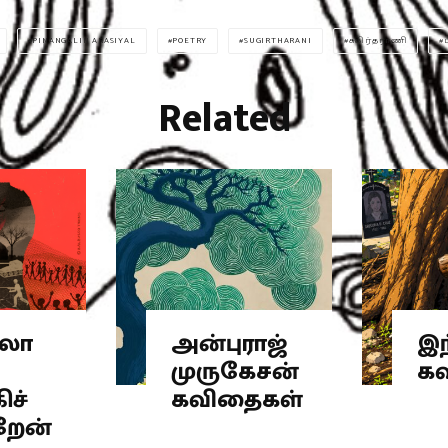
PINANGALIN ARASIYAL
POETRY
SUGIRTHARANI
சுகிர்தராணி
Related
லா
அன்புராஜ்
இந
முருகேசன்
க
ிச்
கவிதைகள்
றேன்