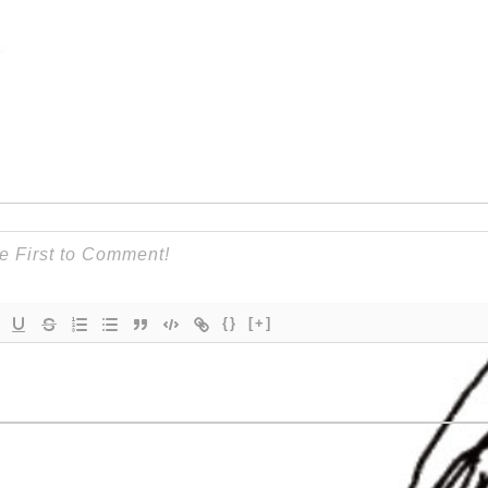
{}
[+]