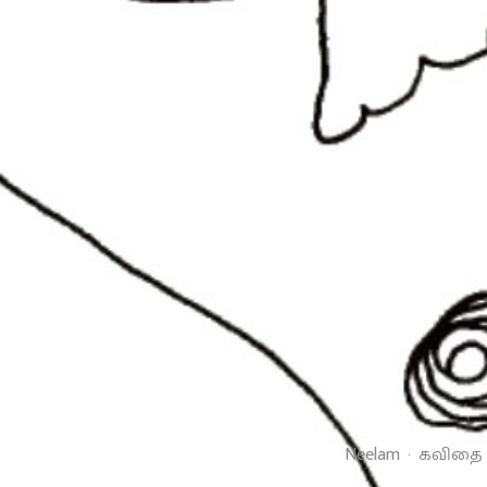
Neelam
·
கவிதை