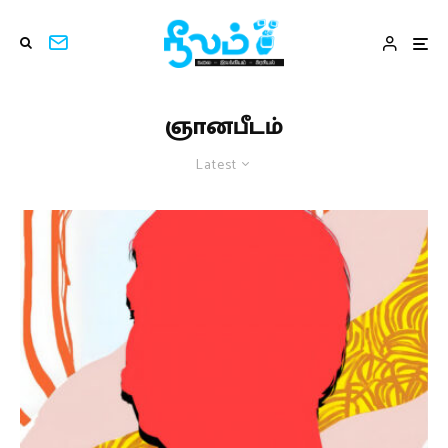
ஞானபீடம்
Latest