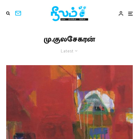
மு.குலசேகரன்
Latest