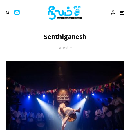
Senthiganesh
Latest