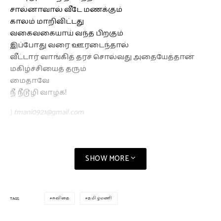
சால்னாவால் வீடே மணக்கும்
காலம் மாறிவிட்டது
வகைவகையாய் வந்த பிறகும்
இப்போது வரை ஊரடைந்தால்
வீட்டார் வாங்கித் தரச் சொல்வது அதையேத்தான்
மகிழ்ச்சியைத் தரும்
மைதாவே
நீ நீடூழி வாழ்க!
tmani0921@gmail.com
]
SHOW MORE
கவிதை
தமிழ்மணி
TAGS