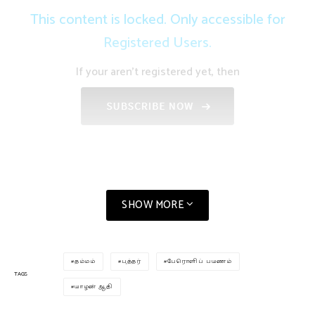
This content is locked. Only accessible for
Registered Users.
If your aren't registered yet, then
SHOW MORE
தம்மம்
புத்தர்
பேரொளிப் பயணம்
TAGS
யாழன் ஆதி