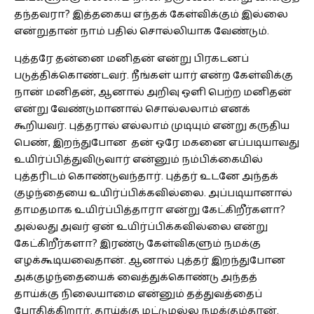
தந்தவரா? இத்தகைய எந்தக் கேள்விக்கும் இல்லை
என்றுதான் நாம் பதில் சொல்லியாக வேண்டும்.
புத்தரே தன்னை மனிதன் என்று பிரகடனப்
படுத்திக்கொண்டவர். நீங்கள் யார் என்ற கேள்விக்கு
நான் மனிதன், ஆனால் அறிவு ஒளி பெற்ற மனிதன்
என்று வேண்டுமானால் சொல்லலாம் எனக்
கூறியவர். புத்தரால் எல்லாம் முடியும் என்று கருதிய
பெண், இறந்துபோன தன் ஒரே மகனை எப்படியாவது
உயிர்ப்பித்துவிடுவார் என்னும் நம்பிக்கையில்
புத்தரிடம் கொண்டுவந்தார். புத்தர் உடனே அந்தக்
குழந்தையை உயிர்ப்பிக்கவில்லை. அப்படியானால்
தாமதமாக உயிர்ப்பித்தாரா என்று கேட்கிறீர்களா?
அல்லது அவர் ஏன் உயிர்ப்பிக்கவில்லை என்று
கேட்கிறீர்களா? இரண்டு கேள்விகளும் நமக்கு
எழக்கூடியவைதான். ஆனால் புத்தர் இறந்துபோன
அக்குழந்தையைக் வைத்துக்கொண்டு அந்தத்
தாய்க்கு நிலையாமை என்னும் தத்துவத்தைப்
போதிக்கிறார். தாய்க்கு மட்டுமல்ல நமக்கும்தான்.