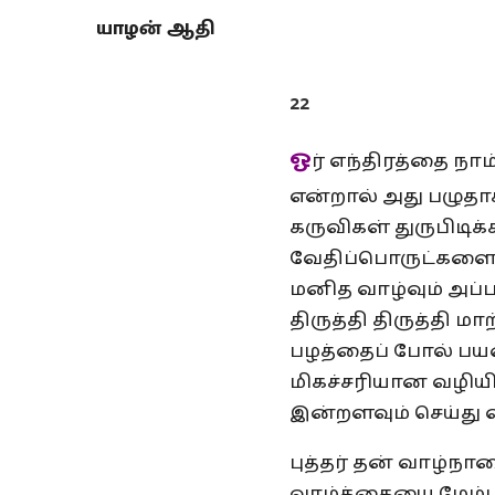
யாழன் ஆதி
22
ஓ
ர் எந்திரத்தை நா
என்றால் அது பழுதா
கருவிகள் துருபிடிக்
வேதிப்பொருட்களைச்
மனித வாழ்வும் அப்
திருத்தி திருத்தி 
பழத்தைப் போல் பய
மிகச்சரியான வழியி
இன்றளவும் செய்து வ
புத்தர் தன் வாழ்ந
வாழ்க்கையை மேம்பட