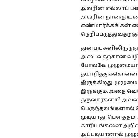
அவரின் எல்லாப் ப
அவரின் நான்கு உண்
எண்மார்க்கங்கள் 
நெறிப்படுத்துவதற்க
துன்பங்களிலிருந்த
அடைவதற்கான வழி
போலவே முழுமையான
தயாரித்துக்கொள்ள 
இருக்கிறது. முழு
இருக்கும். அதை வெள
தருவார்களா? அல்ல
பெருந்தவங்களால் ப
முடியாது. பௌத்தம் 
காரியங்களை அறிவி
அப்படியானால் முழ