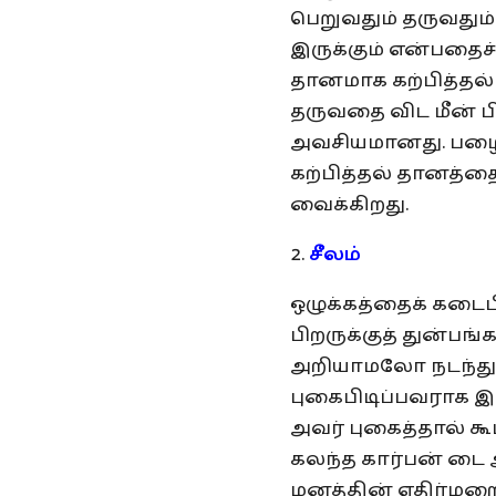
பெறுவதும் தருவது
இருக்கும் என்பதைச
தானமாக கற்பித்தல்
தருவதை விட மீன் பி
அவசியமானது. பழை
கற்பித்தல் தானத்த
வைக்கிறது.
சீலம்
ஒழுக்கத்தைக் கடைபி
பிறருக்குத் துன்ப
அறியாமலோ நடந்துக
புகைபிடிப்பவராக இர
அவர் புகைத்தால் கூ
கலந்த கார்பன் டை 
மனத்தின் எதிர்ம