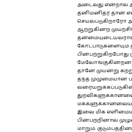
அடைவது என்றால் அத
தனிமனிதர் தான் எ
செயல்படுகிறாரோ அத
ஆற்றுகின்ற முயற
தன்மையுடையவராக மா
கோட்பாடுகளையும் 
பின்பற்றுகிறபோது
மேலோங்குகின்றன. பு
தானே முயன்று கற்று
தந்த முழுமையான பத
வரையறுக்கப்படுக
துறவிகளுக்கானவை
மக்களுக்கானவையா
இவை மிக எளிமையாக
பின்பற்றினால் ம
மாறும். குடும்பத்