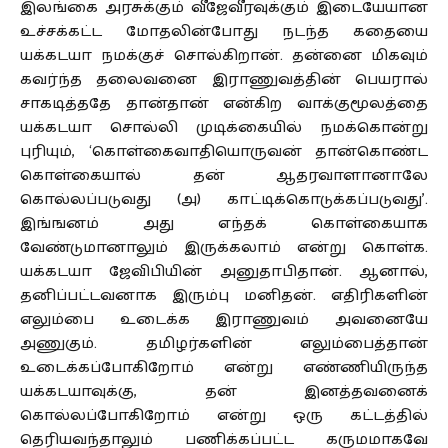
இலங்கை அரசுக்கும் வீஜேவீரவுக்கும் இடையேயான
உச்சக்கட்ட மோதலின்போது நடந்த கதையை
யக்கடயா நமக்குச் சொல்கிறான். தன்னை மிகவும்
கவர்ந்த தலைவனை இராணுவத்தின் பெயரால்
சாகடித்ததே தான்தான் என்கிற வாக்குமூலத்தை
யக்கடயா சொல்லி முடிக்கையில் நமக்கொன்று
புரியும், ‘கொள்கைவாதியொருவன் தான்கொண்ட
கொள்கையால் தன் ஆதரவாளானாலே
கொல்லப்படுவது (அ) காட்டிக்கொடுக்கப்படுவது’.
இங்ஙனம் அது எந்தக் கொள்கையாக
வேண்டுமானாலும் இருக்கலாம் என்று கொள்க.
யக்கடயா ஜேவிபியின் அனுதாபிதான். ஆனால்,
தனிப்பட்டவனாக இரும்பு மனிதன். எதிரிகளின்
எலும்பை உடைக்க இராணுவம் அவனையே
அணுகும். தமிழர்களின் எலும்பைத்தான்
உடைக்கப்போகிறோம் என்று எண்ணியிருந்த
யக்கடயாவுக்கு, தன் இனத்தவனைக்
கொல்லப்போகிறோம் என்று ஒரு கட்டத்தில்
தெரியவந்தாலும் பணிக்கப்பட்ட கருமமாகவே