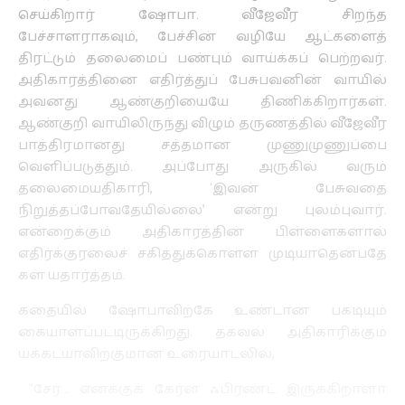
செய்கிறார் ஷோபா. வீஜேவீர சிறந்த
பேச்சாளராகவும், பேச்சின் வழியே ஆட்களைத்
திரட்டும் தலைமைப் பண்பும் வாய்க்கப் பெற்றவர்.
அதிகாரத்தினை எதிர்த்துப் பேசுபவனின் வாயில்
அவனது ஆண்குறியையே திணிக்கிறார்கள்.
ஆண்குறி வாயிலிருந்து விழும் தருணத்தில் வீஜேவீர
பாத்திரமானது சத்தமான முணுமுணுப்பை
வெளிப்படுத்தும். அப்போது அருகில் வரும்
தலைமையதிகாரி, ‘இவன் பேசுவதை
நிறுத்தப்போவதேயில்லை’ என்று புலம்புவார்.
என்றைக்கும் அதிகாரத்தின் பிள்ளைகளால்
எதிர்க்குரலைச் சகித்துக்கொள்ள முடியாதென்பதே
கள யதார்த்தம்.
கதையில் ஷோபாவிற்கே உண்டான பகடியும்
கையாளப்பட்டிருக்கிறது. தகவல் அதிகாரிக்கும்
யக்கடயாவிற்குமான உரையாடலில்,
“சேர்… எனக்குக் கேர்ள் ஃபிரண்ட் இருக்கிறாளா