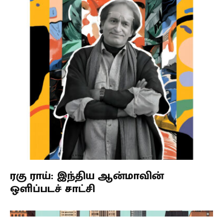
ரகு ராய்: இந்திய ஆன்மாவின்
ஒளிப்படச் சாட்சி