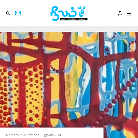
Neelam Publications
·
ஜூன் 2024