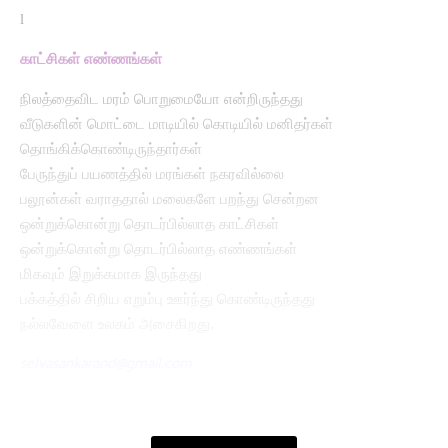
l
காட்சிகள் எண்ணங்கள்
நிலத்தைவிட மரம் பொறுமையோ என்றிருந்தது
வீடுகளின் மொட்டை மாடியில் கொடியில் மனிதர்கள்
தொங்கிக்கொண்டிருந்தார்கள்
பேருந்துப் பயணத்தில் மரங்கள் நகரவில்லை
பலூன்கள் வராததால் மலைகளே பறந்து சென்றன
ஒன்றுக்கொன்று தொடர்பில்லாத காட்சிகள்
ஒன்றுக்கொன்று தொடர்பில்லாத எண்ணங்கள்
மிகவும் இறுக்கமாக இருந்தது
பக்கத்தில் சிறிய எறும்பு ஊர்ந்து கொண்டிருந்தது
நல்லவேளை உலகம் அசைகிறது.
selvasankarand@gmail.com