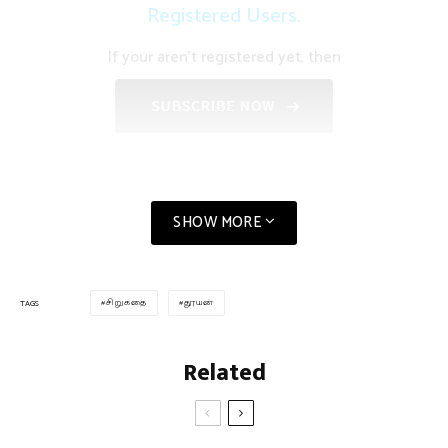
Registered Users.
If your aren't registered yet, then
SHOW MORE
சிறுகதை
தூயன்
TAGS
Related