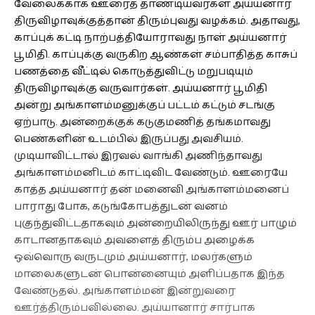
வேலைக்காக ஊரைத் தாண்டியவர்கள் அய்யனார்
திருவிழாவுக்குத்தான் திரும்புவது வழக்கம். அதாவது,
காப்புக் கட்டி நாற்பத்தியோராவது நாள் அய்யனார்
பூமிதி. காப்புக்கு வருகிற ஆண்கள் சம்பாதித்த காசுப்
பணத்தை வீட்டில் கொடுத்துவிட்டு மறுபடியும்
திருவிழாவுக்கு வருவார்கள். அய்யனார் பூமிதி
அன்று அங்காளம்மனுக்குப் பட்டம் கட்டும் சடங்கு
ஏற்பாடு. அன்றைக்குக் கடுகுமணித் தங்கமாவது
பெண்களின் உடம்பில் இருப்பது அவசியம்.
முடியாவிட்டால் இரவல் வாங்கி அணிந்தாவது
அங்காளம்மனிடம் காட்டிவிட வேண்டும். ஊரையே
காத்த அய்யனார் தன் மனைவி அங்காளம்மனைப்
பாராது போக, கடுங்கோபத்துடன் வனம்
புகுந்துவிட்டதாகவும் அன்றையிலிருந்து ஊர் பாழும்
காடானதாகவும் அவளைத் திரும்ப அழைக்க
ஒவ்வொரு வருடமும் அய்யனார், மலர்களும்
மாலைகளுடன் பொன்னையும் அளிப்பதாக இந்த
வேண்டுதல். அங்காளம்மன் இன்றுவரை
ஊர்த்திரும்பவில்லை. அய்யானார் சார்பாக