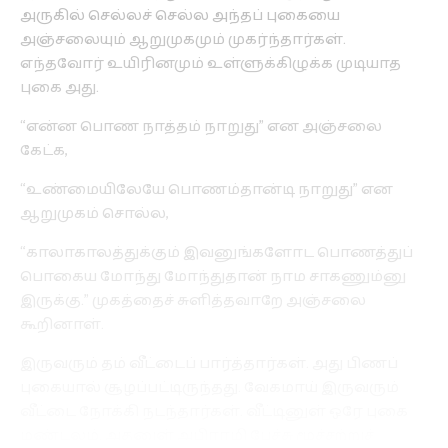
அருகில் செல்லச் செல்ல அந்தப் புகையை
அஞ்சலையும் ஆறுமுகமும் முகர்ந்தார்கள்.
எந்தவோர் உயிரினமும் உள்ளுக்கிழுக்க முடியாத
புகை அது.
“என்ன பொண நாத்தம் நாறுது” என அஞ்சலை
கேட்க,
“உண்மையிலேயே பொணம்தான்டி நாறுது” என
ஆறுமுகம் சொல்ல,
“காலாகாலத்துக்கும் இவனுங்களோட பொணத்துப்
பொகைய மோந்து மோந்துதான் நாம சாகணும்னு
இருக்கு.” முகத்தைச் சுளித்தவாறே அஞ்சலை
கூறினாள்.
இருவரும் தம் வீட்டைப் பார்த்தார்கள். அது பிணப்
புகையால் சூழப்பட்டிருந்தது. வேகமாய் இருவரும்
வீட்டை நோக்கி நடந்தார்கள். வீட்டினுள் ஒரே புகை
மண்டலம். அதனுள் அபிராமி பேச்சு மூச்சற்றுச்