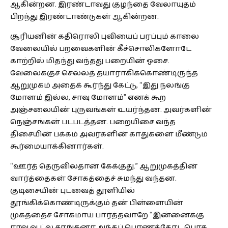
ஆகின்றன. இரண்டாவது குழந்தை வேலாயுதம்
பிறந்து இரண்டாண்டுகள் ஆகின்றன.
சூரியனின் கதிரொலி புவியைப் பரப்பும் காலை
வேலையில் பறவைகளின் கீச்சொலிகளோடே
காற்றில் மிதந்து வந்தது பறையின் ஓசை.
வேலைக்குச் செல்லத் தயாராகிக்கொண்டிருந்த
ஆறுமுகம் அதைக் கூர்ந்து கேட்டு, “இது நலங்கு
மோளம் இல்ல, சாவு மோளம்” எனக் கூற
அஞ்சலையின் புருவங்கள் உயர்ந்தன. அவர்களின்
நெஞ்சங்கள் படபடத்தன. பறையிசை வந்த
திசையின் பக்கம் அவர்களின் காதுகளை மீண்டும்
கூர்மையாக்கினார்கள்.
“ஊர்த் தெருவிலதான் கேக்குது.” ஆறுமுகத்தின்
வார்த்தைகள் சோகத்தைச் சுமந்து வந்தன.
குடிசையின் புடவைத் தூளியில்
தூங்கிக்கொண்டிருக்கும் தன் பிள்ளையின்
முகத்தைச் சோகமாய் பார்த்தவாறே “இன்னைக்கு
ராவு வூட்ல தூங்கனா அந்தப் பொணத்தோட பொக