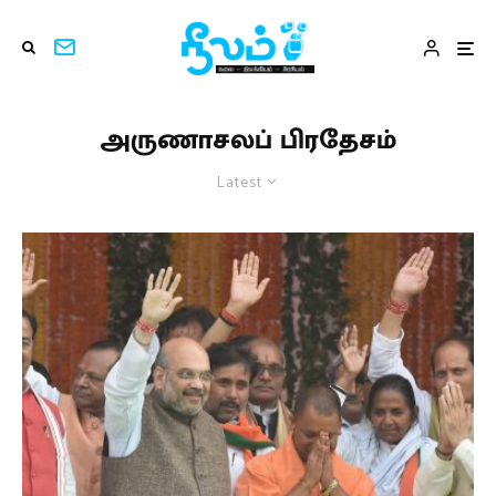
அருணாசலப் பிரதேசம்
Latest