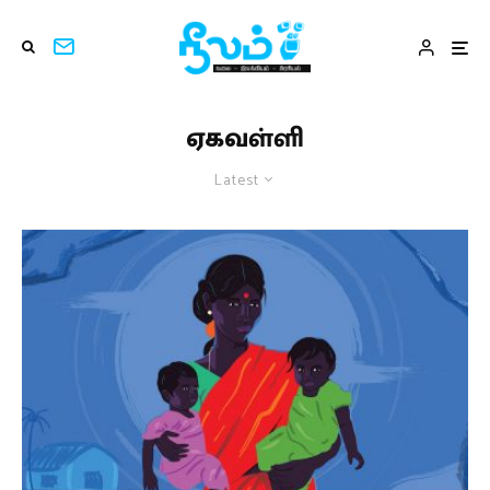
ஏகவள்ளி
Latest