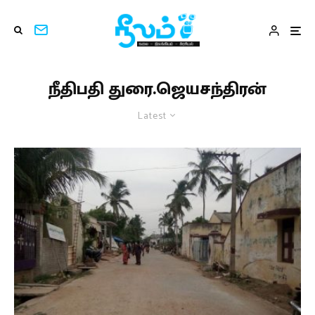
நீதிபதி துரை.ஜெயசந்திரன்
Latest