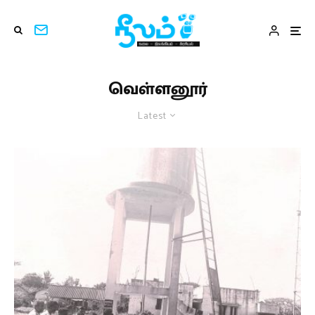
வெள்ளனூர்
Latest