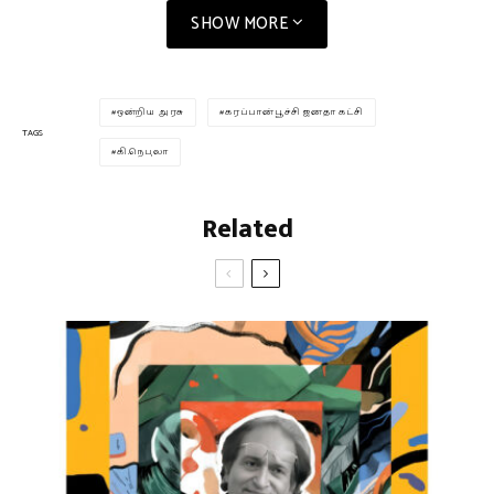
SHOW MORE
ஒன்றிய அரசு
கரப்பான்பூச்சி ஜனதா கட்சி
TAGS
கி.நெபுலா
Related