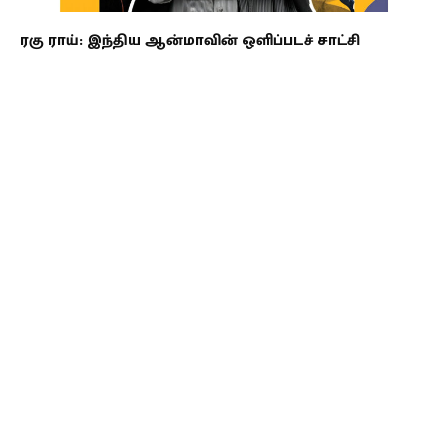
ரகு ராய்: இந்திய ஆன்மாவின் ஒளிப்படச் சாட்சி
ஜாஸின் பிறப்பு: ஆப்பிரிக்கா, அடிமைத்தனம்
மற்றும் நினைவுகளின் மீட்சி
பேரொளிப் பயணம்