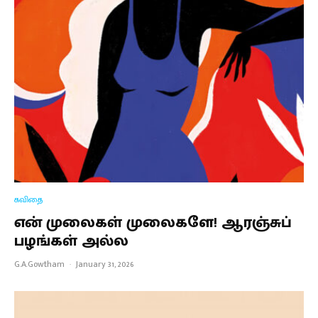
கவிதை
என் முலைகள் முலைகளே! ஆரஞ்சுப்
பழங்கள் அல்ல
G.A.Gowtham
·
January 31, 2026