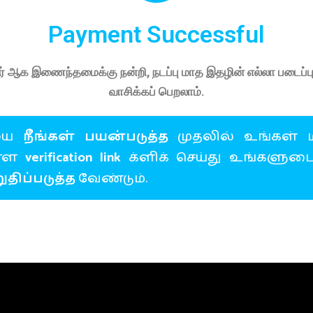
Payment Successful
ார் ஆக இணைந்தமைக்கு நன்றி, நடப்பு மாத இதழின் எல்லா படைப்ப
வாசிக்கப் பெறலாம்.
யை
நீங்கள் பயன்படுத்த
முதலில் உங்கள் ம
ள்ள
verification link
க்ளிக் செய்து உங்களுட
ிப்படுத்த
வேண்டும்.