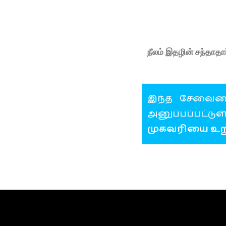
நீலம் இதழின் சந்தாத
இந்த சேவை
அனுப்பப்பட்டு
முகவரியை உறுத