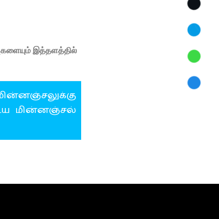
ுகளையும் இத்தளத்தில்
ின்னஞ்சலுக்கு
ைய மின்னஞ்சல்