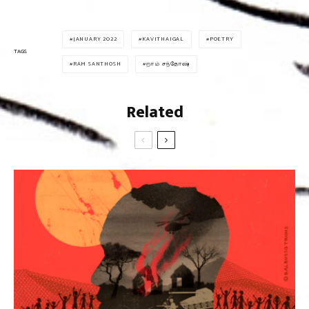
JANUARY 2022
KAVITHAIGAL
POETRY
TAGS
RAM SANTHOSH
றாம் சந்தோஷ்
Related