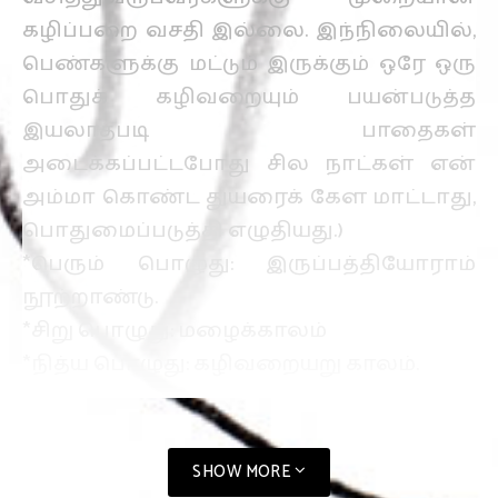
கழிப்பறை வசதி இல்லை. இந்நிலையில்,
பெண்களுக்கு மட்டும் இருக்கும் ஒரே ஒரு
பொதுக் கழிவறையும் பயன்படுத்த
இயலாதபடி பாதைகள்
அடைக்கப்பட்டபோது சில நாட்கள் என்
அம்மா கொண்ட துயரைக் கேள மாட்டாது,
பொதுமைப்படுத்தி எழுதியது.)
*பெரும் பொழுது: இருப்பத்தியோராம்
நூற்றாண்டு.
*சிறு பொழுது: மழைக்காலம்
*நித்ய பொழுது: கழிவறையறு காலம்.
SHOW MORE