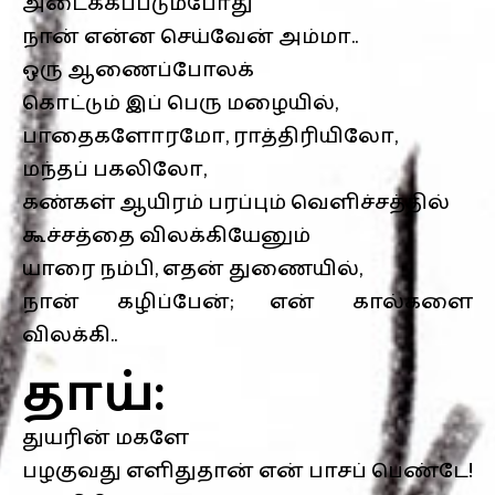
அடைக்கப்படும்போது
நான் என்ன செய்வேன் அம்மா..
ஒரு ஆணைப்போலக்
கொட்டும் இப் பெரு மழையில்,
பாதைகளோரமோ, ராத்திரியிலோ,
மந்தப் பகலிலோ,
கண்கள் ஆயிரம் பரப்பும் வெளிச்சத்தில்
கூச்சத்தை விலக்கியேனும்
யாரை நம்பி, எதன் துணையில்,
நான் கழிப்பேன்; என் கால்களை
விலக்கி..
தாய்:
துயரின் மகளே
பழகுவது எளிதுதான் என் பாசப் பெண்டே!