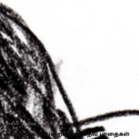
Neelam
·
கவிதை
பொதுக் கழிப்பறைகளின் தேவ பாதைகள்