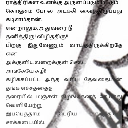
ராத்திரிகள் உனக்கு அருளப்படும் மட்டும்
கொஞ்சம் போல் அடக்கி வைத்திருப்பது
கடினம்தான்.
என்றாலும், அதுவரை நீ
தனித்திரு! விழித்திரு!!
பிறகு இதுவேணும் வாய்த்திருக்கிறதே
என
அக்குளியலறைக்குள் செல்…
அங்கேயே கழி!
கழிக்கப்பட்ட அந்த வரிய தேவதையின்
தங்க எச்சத்தைத்
தரையில் மஞ்சள் கிழங்கெனத் தேய்த்து
வெளியேற்று
இப்பெத்தாம் பெரிய சமத்துவச்
சாக்கடையில்.