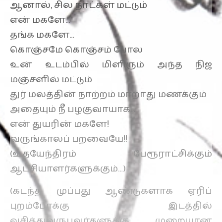
ஆனால், சில நாட்கள் மட்டும்
என் மகளே…
தங்க மகளே…
கொஞ்சமே கொஞ்சம் போல
உன் உடம்பில் மிளிரும் அந்த நிஜ
மஞ்சளில் மட்டும்
துர் மலத்தின் நாற்றம் மாறாது மணக்கும்
அதையும் நீ பழகுவாயாக…
என் துயரின் மகளே!
வருங்காலப் பறவையே!!
(உதயேந்திரம் பேரூராட்சிக்கும்
ஆட்சியாளர்களுக்கும்…)
(கடந்த முப்பது ஆண்டுகளாக ஏரிப்
புறம்போக்கு இடத்தில்
வசித்துவருபவர்களுக்கு முறையான