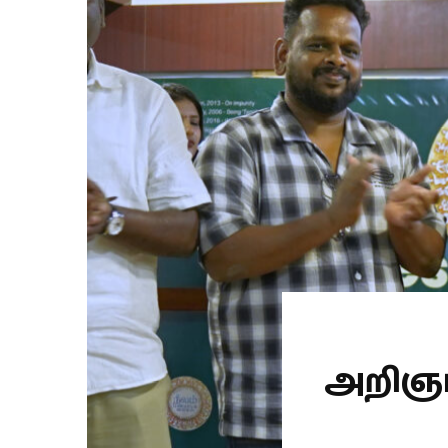
அறிஞர