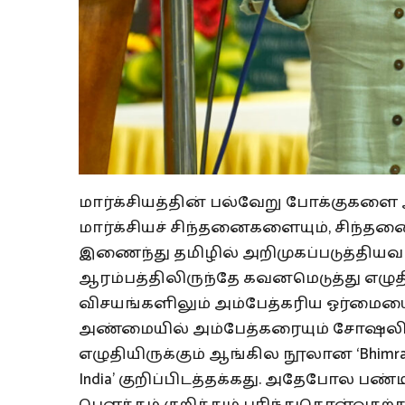
மார்க்சியத்தின் பல்வேறு போக்குகளை 
மார்க்சியச் சிந்தனைகளையும், சிந்
இணைந்து தமிழில் அறிமுகப்படுத்தியவர். 
ஆரம்பத்திலிருந்தே கவனமெடுத்து எழு
விசயங்களிலும் அம்பேத்கரிய ஓர்மைய
அண்மையில் அம்பேத்கரையும் சோஷலிசத
எழுதியிருக்கும் ஆங்கில நூலான ‘Bhimrao Ra
India’ குறிப்பிடத்தக்கது. அதேபோல பண்ட