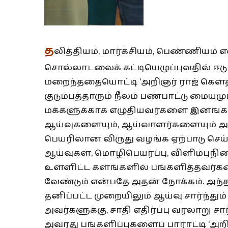
த
லித்தியம், மார்க்சியம், பெண்ணியம் எ
சொல்லாடலைக் கட்டியெழுப்புவதில் ஈடு
மறைந்ததையொட்டி ‘அறிஞர் ராஜ் க
குடும்பத்தாரும் நீலம் பண்பாட்டு மைய
மக்களுக்காக எழுதியவர்களை இனங்கா
ஆய்வுகளையும், ஆய்வாளர்களையும் அங்
பெயரிலான விருது வழங்க ஏற்பாடு செய்யப
ஆய்வுகள், மொழிபெயர்ப்பு, விளிம்புந
உள்ளிட்ட களங்களில் பங்களித்தவர்க
வேண்டும் என்பதே அதன் நோக்கம். அ
தனிப்பட்ட முறையிலும் ஆய்வு சார்ந்த
அவர்களுக்கு, சாதி எதிர்ப்பு வரலாறு 
அவரது பங்களிப்புகளைப் பாராட்டி ‘அ