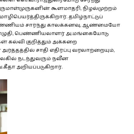
களை எஸ்.வி.ராஜதுரையோடு சேர்ந்து
ுமாள்முருகனின் கூளமாதரி, நிழல்முற்றம்
பெயர்த்திருக்கிறார். தமிழ்நாட்டுப்
்ணியம் சார்ந்து காலக்கனவு, ஆண்மையோ
எழுதி, பெண்ணியலாளர் அ.மங்கையோடு
கள் கல்வி குறித்தும் அக்கறை
ர்த்தத்தில் சாதி எதிர்ப்பு வரலாற்றையும்,
உலகில் நடந்துவரும் நவீன
வ.கீதா அறியப்படுகிறார்.