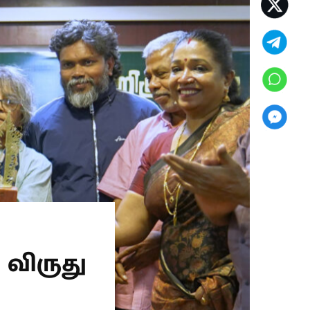
விருது