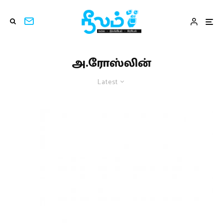
அ.ரோஸ்லின்
Latest