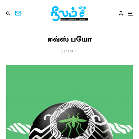
ஈவ்ஸ் பயோ
Latest