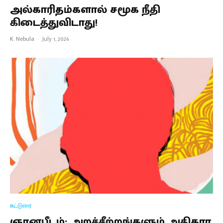
அல்காரிதம்களால் சமூக நீதி
கிடைத்துவிடாது!
K. Nebula
·
July 1, 2026
கட்டுரை
ஞானபீடம்: அறச்சீற்றங்களும் அதிகார