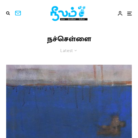
நச்செள்ளை
Latest