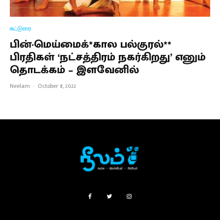
கட்டுரை
பின்-மெய்மைக்*கால பல்குரல்**
பிரதிகள் ‘நட்சத்திரம் நகர்கிறது’ எனும்
தொடக்கம் – இளவேனில்
Neelam
·
October 8, 2022