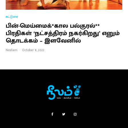
கட்டுரை
பின்-மெய்மைக்*கால பல்குரல்**
பிரதிகள் ‘நட்சத்திரம் நகர்கிறது’ எனும்
தொடக்கம் – இளவேனில்
Neelam
·
October 8, 2022