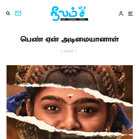
பெண் ஏன் அடிமையானாள்
Latest