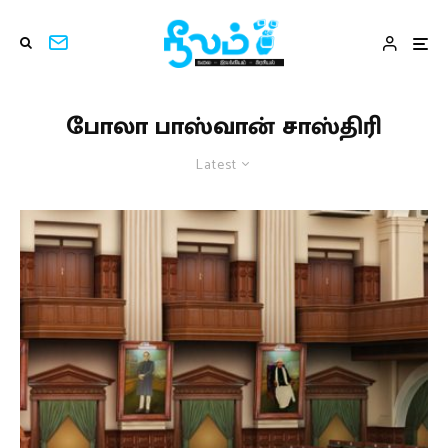
போலா பாஸ்வான் சாஸ்திரி
Latest